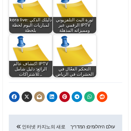
ثورة البث التلفزيوني
kora live: دليلك الذكي
الرقمي عبر IPTV
لمباريات اليوم لحظة
ومميزاته المذهلة
بلحظة
اكتشاف عالم IPTV
التحكم الفعّال في
الرائع: دليل شامل
الحشرات في الرياض
للاشتراكات…
Post
עולם היהלומים: המדריך
인터넷 카지노의 새로