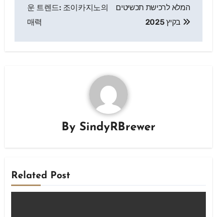
navigation
המלא לרכישת תכשיטים
운 트렌드: 조이카지노의
בקיץ 2025
매력
By
SindyRBrewer
Related Post