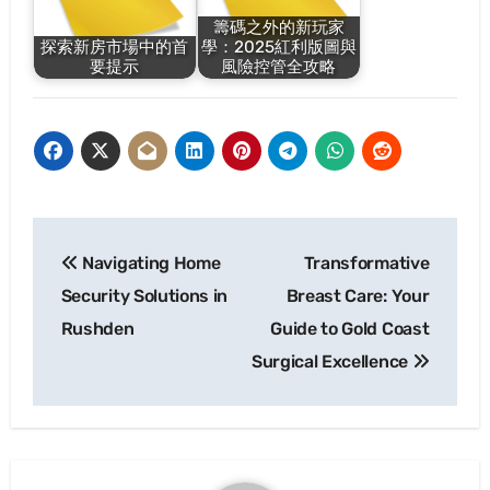
籌碼之外的新玩家
探索新房市場中的首
學：2025紅利版圖與
要提示
風險控管全攻略
Post
Navigating Home
Transformative
navigation
Security Solutions in
Breast Care: Your
Rushden
Guide to Gold Coast
Surgical Excellence