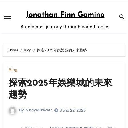
Skip
to
Jonathan Finn Gamino
content
A universal journey through varied topics
Home
Blog
探索2025年娛樂城的未來趨勢
Blog
探索2025年娛樂城的未來
趨勢
By
SindyRBrewer
June 22, 2025