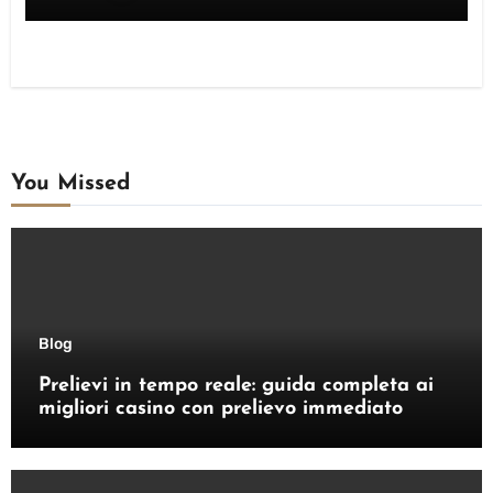
You Missed
Blog
Prelievi in tempo reale: guida completa ai
migliori casino con prelievo immediato