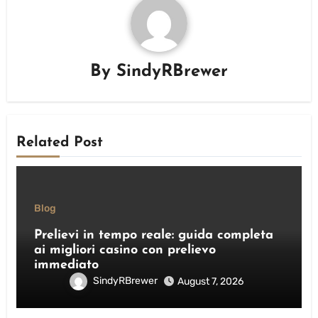
By
SindyRBrewer
Related Post
Blog
Prelievi in tempo reale: guida completa
ai migliori casino con prelievo
immediato
SindyRBrewer
August 7, 2026