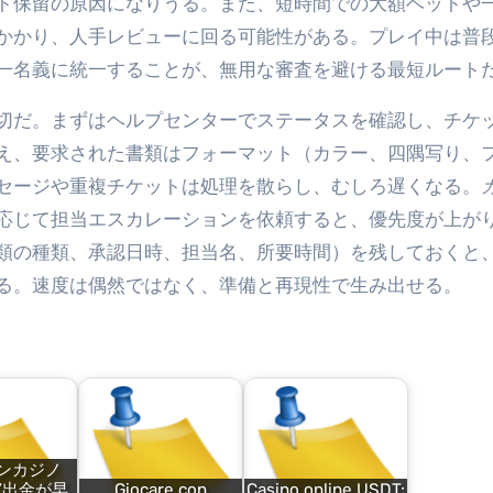
ト保留の原因になりうる。また、短時間での大額ベットや
かかり、人手レビューに回る可能性がある。プレイ中は普
一名義に統一することが、無用な審査を避ける最短ルート
切だ。まずはヘルプセンターでステータスを確認し、チケ
え、要求された書類はフォーマット（カラー、四隅写り、
セージや重複チケットは処理を散らし、むしろ遅くなる。
応じて担当エスカレーションを依頼すると、優先度が上が
類の種類、承認日時、担当名、所要時間）を残しておくと
る。速度は偶然ではなく、準備と再現性で生み出せる。
ンカジノ
”出金が早
Giocare con
Casino online USDT: