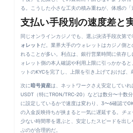
る。こうした小さな工夫の積み重ねが、体感の「
支払い手段別の速度差と
同じオンラインカジノでも、選ぶ決済手段次第で
ォレット
だ。業界大手のウォレットはカジノ側と
れることが多い。利点は、銀行営業時間に依存し
ォレット側の本人確認や利用上限に引っかかると
ットのKYCを完了し、上限を引き上げておけば、
次に
暗号資産
は、ネットワークさえ安定していれ
USDT（特にTRON/TRC-20）などは数分
に設定しているかで速度は変わり、3〜6確認で
の入金反映待ちが挟まると一気に遅延する。
チェ
少ない時間帯を選ぶと、安定したスピードを出し
ぶのが合理的だ。