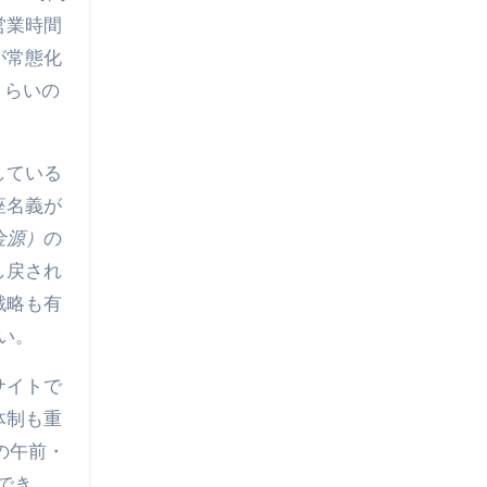
営業時間
が常態化
くらいの
している
座名義が
金源）
の
し戻され
戦略も有
い。
サイトで
体制も重
の午前・
でき