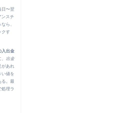
当日〜翌
アンスチ
うなら、
ックす
の入出金
に、
出金
足があれ
きい値を
ある。最
で処理ラ