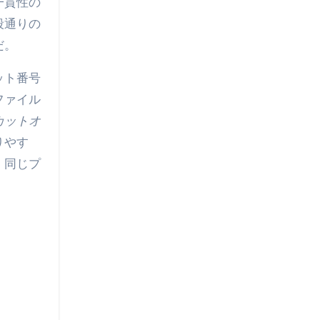
一貫性の
段通りの
だ。
ット番号
ファイル
カットオ
りやす
、同じプ