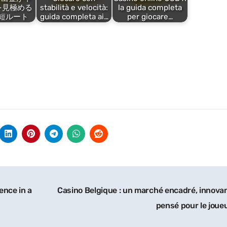
を見極める
stabilità e velocità:
la guida completa
短ルート
guida completa ai…
per giocare…
ence in a
Casino Belgique : un marché encadré, innovan
pensé pour le joue