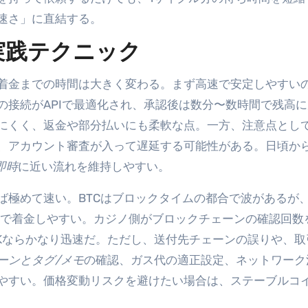
速さ」に直結する。
実践テクニック
着金までの時間は大きく変わる。まず高速で安定しやすい
の接続がAPIで最適化され、承認後は数分〜数時間で残高
にくく、返金や部分払いにも柔軟な点。一方、注意点とし
、アカウント審査が入って遅延する可能性がある。日頃か
即時
に近い流れを維持しやすい。
ば極めて速い。BTCはブロックタイムの都合で波があるが
〜十数分で着金しやすい。カジノ側がブロックチェーンの確認回数
OKならかなり迅速だ。ただし、送付先チェーンの誤りや、取
ーンとタグ/メモ
の確認、ガス代の適正設定、ネットワーク
やすい。価格変動リスクを避けたい場合は、ステーブルコ