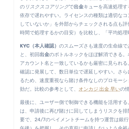
の
リスクスコアリング
で
出金
キューを高速処理す
依存で遅れやすい。ライセンスの種類は適切なコ
していないか」を外部からチェックされる点も評
時間で処理するかの目安）を比較し、「平均処理
KYC（本人確認）
のスムーズさも速度の生命線で
と、初回
出金
のボトルネックをほぼ解消できる。
アカウント名と一致しているかも厳密に見られる
確認に発展して、数日単位で遅延しやすい。さら
るため、速度重視なら賭け条件なしのプロモーシ
効だ。比較の参考として、
オンカジ 出金 早い
の
最後に、ユーザー側で制御できる機能を活用する
は、申請後に再び賭けに回してしまうリスクを排
要で、24/7のペイメントチームを持つ運営は銀
午後）を把握し、その直前に申請しないよう余裕