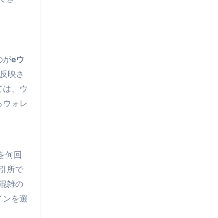
のが
eウ
に反映さ
ては、ウ
らウォレ
、
を何回
引所で
混雑の
インを選