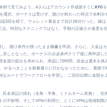
体例で見てみよう。Aさんはアカウント作成後すぐに
KYC
を
20）を選択。ボーナスは受けず、賭けが終わった時点で余剰分
確認3回を経て、ウォレット着金まで合計28分だった。鍵は
う三点。特別なテクニックではなく、手順の正確さが速度を
用し、賭け条件が残ったまま
出金
を申請。さらに、入金はカ
し戻しとなった。ボーナスの
出金条件
クリア後に再申請し
資金源の提出を求められ、承認に72時間。送金は週末を挟
は、やるべきことを順番通りに行わなかったために、累積で
純なルートでワークフローを学習し、二回目以降に金額を
。氏名表記の揺れ（全角・半角、ミドルネーム有無）、住
の不鮮明、そしてVPNの利用だ。とくにVPNは地域制限