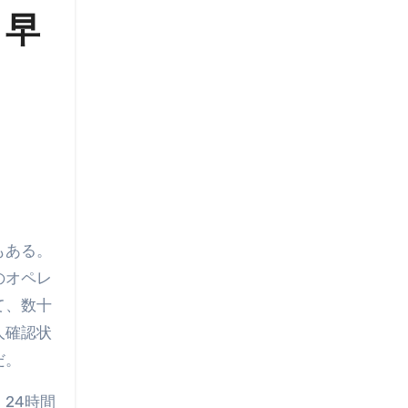
 早
もある。
のオペレ
て、数十
人確認状
だ。
24時間