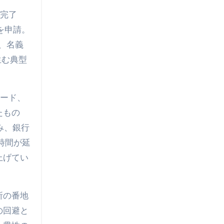
完了
を申請。
、名義
生む典型
ード、
たもの
み、銀行
時間が延
上げてい
所の番地
の回避と