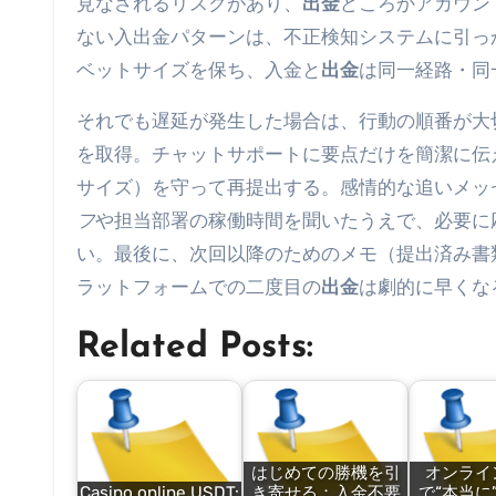
見なされるリスクがあり、
出金
どころかアカウン
ない入出金パターンは、不正検知システムに引っ
ベットサイズを保ち、入金と
出金
は同一経路・同
それでも遅延が発生した場合は、行動の順番が大
を取得。チャットサポートに要点だけを簡潔に伝
サイズ）を守って再提出する。感情的な追いメッ
フ
や担当部署の稼働時間を聞いたうえで、必要に
い。最後に、次回以降のためのメモ（提出済み書
ラットフォームでの二度目の
出金
は劇的に早くな
Related Posts:
はじめての勝機を引
オンライ
Casino online USDT:
き寄せる：入金不要
で“本当に