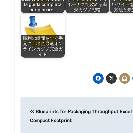
la guida completa
ボーナスで攻める新
いサイト
per giocare…
規カジノ戦略
方法と最
勝利の瞬間をすぐ手
元に！出金最速オン
ラインカジノ完全ガ
イド
Post
Blueprints for Packaging Throughput Excell
navigation
Compact Footprint