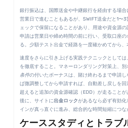
銀行振込は、国際送金や中継銀行を経由する場合
営業日で進むこともあるが、SWIFT送金だと1
ェックで保留になることがあり、用途や資金源の
申請は営業日や締め時間の前に行い、受取口座の
る。少額テスト出金で経路を一度確かめてから、
速度をさらに引き上げる実践テクニックとしては
を徹底すること。マネーロンダリング対策上、別
条件
の付いたボーナスは、賭け終わるまで申請し
ば微調整してから申請すれば、自動差し戻しを回
超えると追加の資金源確認（EDD）が走ること
後に、サイトに
出金ロック
があるなら必ず有効化
インが真っ直ぐに進み、総合的な時間短縮につな
ケーススタディとトラブ