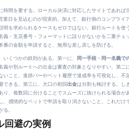
に時間を要する。ローカル決済に対応したサイトであれば
〜3営業日を見込むのが現実的。加えて、銀行側のコンプライ
説明を求められるケースもゼロではない。銀行ルートを使
名義・支店番号・フォーマットに誤りがないかを二重チェ
本番の金額を申請すると、無用な差し戻しを防げる。
、いくつかの鉄則がある。第一に、
同一手段・同一名義で
名義や別ルートへの出金は審査の対象となりやすい。第二
ないこと。進捗バーやベット履歴で達成率を可視化し、不
避できる。第三に、大口の初回
出金
は分割も検討する。し
があり、複数回に分けることでスムーズに抜けられる場合が
し、感情的なベットで申請を取り消さないこと。これだけ
がる。
ル回避の実例