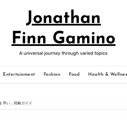
Jonathan
Finn Gamino
A universal journey through varied topics
Entertainment
Fashion
Food
Health & Wellnes
金 早い」戦略ガイド