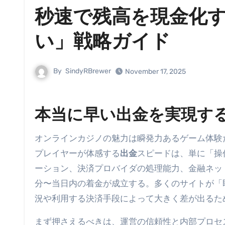
秒速で残高を現金化す
い」戦略ガイド
By
SindyRBrewer
November 17, 2025
本当に早い出金を実現す
オンラインカジノの魅力は瞬発力あるゲーム体験
プレイヤーが体感する
出金
スピードは、単に「操
ーション、決済プロバイダの処理能力、金融ネッ
分〜当日内の着金が成立する。多くのサイトが「
況や利用する決済手段によって大きく差が出るた
まず押さえるべきは、運営の信頼性と内部プロセ