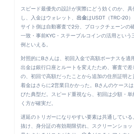
スピード最優先の設計が実際にどう効くのか、具
し、入金はウォレット、
出金
はUSDT（TRC-
サイト側は自動審査で2分、ブロックチェーンの
一致・事前KYC・ステーブルコインの活用とい
例といえる。
対照的にBさんは、初回入金で高額ボーナスを適
出金は銀行口座とルートを変えたため、審査で差
の、初回で高額だったことから追加の住所証明と
着金はさらに2営業日かかった。Bさんのケース
びた典型だ。スピード重視なら、初回は少額・単
く方が確実だ。
遅延のトリガーになりやすい要素は共通している
抜け、身分証の有効期限切れ、スクリーンショット