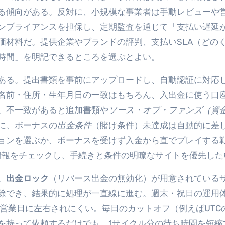
る傾向がある。反対に、小規模な事業者は手動レビューや
ンプライアンスを担保し、定期監査を通じて「支払い遅延
価材料だ。提供企業やブランドの評判、支払いSLA（どの
時間」を明記できるところを選ぶとよい。
ある。提出書類を事前にアップロードし、自動認証に対応
名前・住所・生年月日の一致はもちろん、入出金に使う口
。不一致があると追加書類や
ソース・オブ・ファンズ（資
に、ボーナスの
出金条件
（賭け条件）未達成は自動的に差
ョンを選ぶか、ボーナスを受けず入金から直でプレイする
情報をチェックし、手続きと条件の明瞭なサイトを優先した
。
出金ロック
（リバース出金の無効化）が用意されている
除でき、結果的に処理が一直線に進む。週末・祝日の運用
行営業日に左右されにくい。毎日のカットオフ（例えばUTC
を持って依頼するだけでも、1サイクル分の待ち時間を短縮