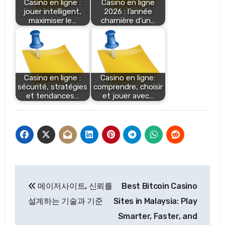
Casino en ligne :
Casino en ligne
jouer intelligent,
2026 : l’année
maximiser le…
charnière d’un…
Casino en ligne :
Casino en ligne:
sécurité, stratégies
comprendre, choisir
et tendances…
et jouer avec…
Post
메이저사이트, 신뢰를
Best Bitcoin Casino
navigation
설계하는 기술과 기준
Sites in Malaysia: Play
Smarter, Faster, and