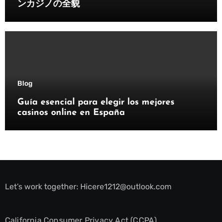
ンカジノの全貌
Blog
Guía esencial para elegir los mejores
casinos online en España
Let’s work together:
Hicere1212@outlook.com
California Consumer Privacy Act (CCPA)