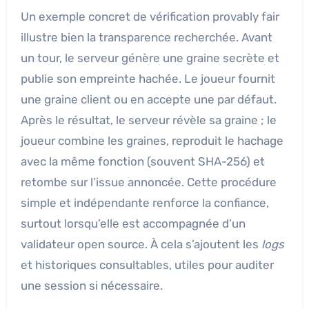
Un exemple concret de vérification provably fair
illustre bien la transparence recherchée. Avant
un tour, le serveur génère une graine secrète et
publie son empreinte hachée. Le joueur fournit
une graine client ou en accepte une par défaut.
Après le résultat, le serveur révèle sa graine ; le
joueur combine les graines, reproduit le hachage
avec la même fonction (souvent SHA-256) et
retombe sur l’issue annoncée. Cette procédure
simple et indépendante renforce la confiance,
surtout lorsqu’elle est accompagnée d’un
validateur open source. À cela s’ajoutent les
logs
et historiques consultables, utiles pour auditer
une session si nécessaire.