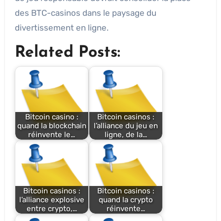
des BTC-casinos dans le paysage du
divertissement en ligne.
Related Posts:
Bitcoin casino :
Bitcoin casinos :
quand la blockchain
l’alliance du jeu en
réinvente le…
ligne, de la…
Bitcoin casinos :
Bitcoin casinos :
l’alliance explosive
quand la crypto
entre crypto,…
réinvente…