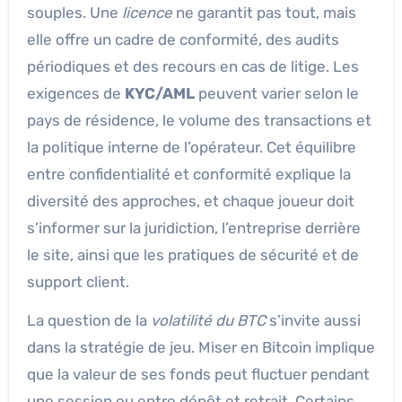
souples. Une
licence
ne garantit pas tout, mais
elle offre un cadre de conformité, des audits
périodiques et des recours en cas de litige. Les
exigences de
KYC/AML
peuvent varier selon le
pays de résidence, le volume des transactions et
la politique interne de l’opérateur. Cet équilibre
entre confidentialité et conformité explique la
diversité des approches, et chaque joueur doit
s’informer sur la juridiction, l’entreprise derrière
le site, ainsi que les pratiques de sécurité et de
support client.
La question de la
volatilité du BTC
s’invite aussi
dans la stratégie de jeu. Miser en Bitcoin implique
que la valeur de ses fonds peut fluctuer pendant
une session ou entre dépôt et retrait. Certains