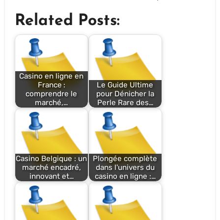
Related Posts:
Casino en ligne en
France :
Le Guide Ultime
comprendre le
pour Dénicher la
marché,…
Perle Rare des…
Casino Belgique : un
Plongée complète
marché encadré,
dans l'univers du
innovant et…
casino en ligne :…