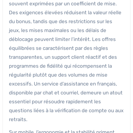
souvent exprimées par un coefficient de mise.
Des exigences élevées réduisent la valeur réelle
du bonus, tandis que des restrictions sur les
jeux, les mises maximales ou les délais de
déblocage peuvent limiter l’intérêt. Les offres
équilibrées se caractérisent par des règles
transparentes, un support client réactif et des
programmes de fidélité qui récompensent la
régularité plutôt que des volumes de mise
excessifs. Un service d’assistance en français,
disponible par chat et courriel, demeure un atout
essentiel pour résoudre rapidement les
questions liées à la vérification de compte ou aux
retraits.
Sur mobile, l’ergonomie et la stabilité priment.