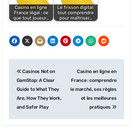
Casino en ligne
Le frisson digital:
France légal : ce
tout comprendre
que tout joueur…
pour maîtriser…
Post
Casinos Not on
Casino en ligne en
navigation
GamStop: A Clear
France : comprendre
Guide to What They
le marché, ses règles
Are, How They Work,
et les meilleures
and Safer Play
pratiques