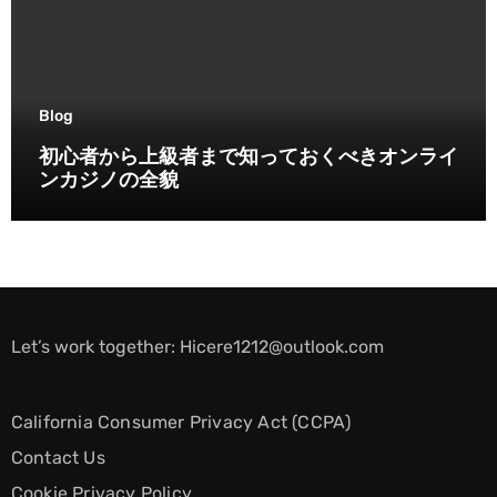
Blog
初心者から上級者まで知っておくべきオンライ
ンカジノの全貌
Let’s work together:
Hicere1212@outlook.com
California Consumer Privacy Act (CCPA)
Contact Us
Cookie Privacy Policy