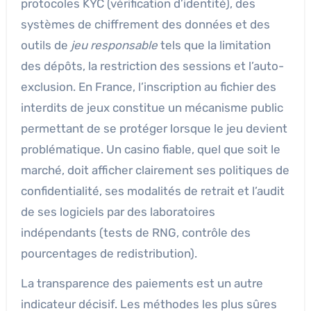
protocoles KYC (vérification d’identité), des
systèmes de chiffrement des données et des
outils de
jeu responsable
tels que la limitation
des dépôts, la restriction des sessions et l’auto-
exclusion. En France, l’inscription au fichier des
interdits de jeux constitue un mécanisme public
permettant de se protéger lorsque le jeu devient
problématique. Un casino fiable, quel que soit le
marché, doit afficher clairement ses politiques de
confidentialité, ses modalités de retrait et l’audit
de ses logiciels par des laboratoires
indépendants (tests de RNG, contrôle des
pourcentages de redistribution).
La transparence des paiements est un autre
indicateur décisif. Les méthodes les plus sûres