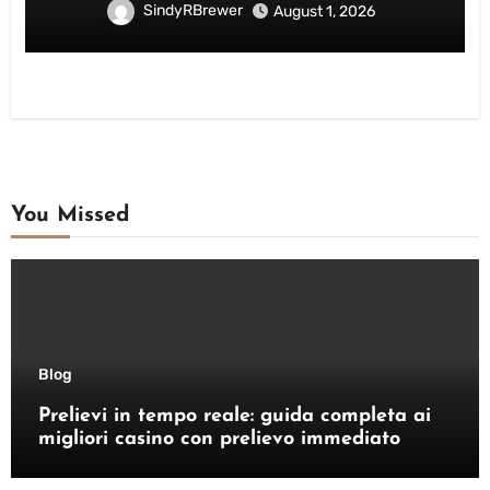
SindyRBrewer
August 1, 2026
You Missed
Blog
Prelievi in tempo reale: guida completa ai
migliori casino con prelievo immediato