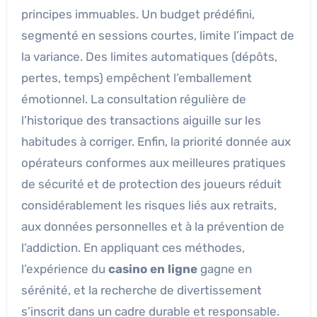
principes immuables. Un budget prédéfini,
segmenté en sessions courtes, limite l’impact de
la variance. Des limites automatiques (dépôts,
pertes, temps) empêchent l’emballement
émotionnel. La consultation régulière de
l’historique des transactions aiguille sur les
habitudes à corriger. Enfin, la priorité donnée aux
opérateurs conformes aux meilleures pratiques
de sécurité et de protection des joueurs réduit
considérablement les risques liés aux retraits,
aux données personnelles et à la prévention de
l’addiction. En appliquant ces méthodes,
l’expérience du
casino en ligne
gagne en
sérénité, et la recherche de divertissement
s’inscrit dans un cadre durable et responsable.