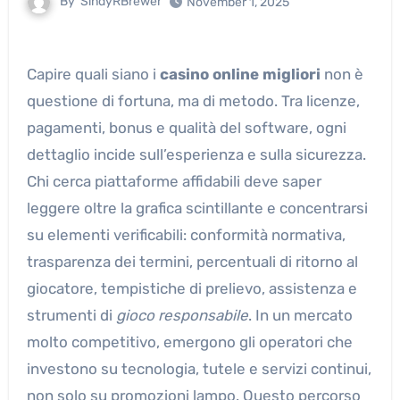
By
SindyRBrewer
November 1, 2025
Capire quali siano i
casino online migliori
non è
questione di fortuna, ma di metodo. Tra licenze,
pagamenti, bonus e qualità del software, ogni
dettaglio incide sull’esperienza e sulla sicurezza.
Chi cerca piattaforme affidabili deve saper
leggere oltre la grafica scintillante e concentrarsi
su elementi verificabili: conformità normativa,
trasparenza dei termini, percentuali di ritorno al
giocatore, tempistiche di prelievo, assistenza e
strumenti di
gioco responsabile
. In un mercato
molto competitivo, emergono gli operatori che
investono su tecnologia, tutele e servizi continui,
non solo su promozioni lampo. Questo percorso