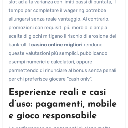
slot ad alta varianza con limiti bassi di puntata, il
tempo per completare il wagering potrebbe
allungarsi senza reale vantaggio. Al contrario,
promozioni con requisiti più morbidi e ampia
scelta di giochi mitigano il rischio di erosione del
bankroll. I
casino online migliori
rendono
queste valutazioni più semplici, pubblicando
esempi numerici e calcolatori, oppure
permettendo di rinunciare al bonus senza penali
per chi preferisce giocare “cash only”.
Esperienze reali e casi
d’uso: pagamenti, mobile
e gioco responsabile