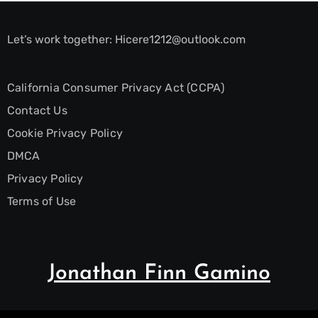
Let’s work together:
Hicere1212@outlook.com
California Consumer Privacy Act (CCPA)
Contact Us
Cookie Privacy Policy
DMCA
Privacy Policy
Terms of Use
Jonathan Finn Gamino