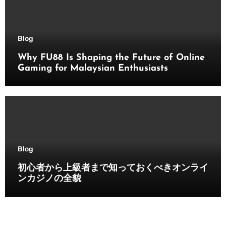
Blog
Why FU88 Is Shaping the Future of Online
Gaming for Malaysian Enthusiasts
Blog
初心者から上級者まで知っておくべきオンライ
ンカジノの全貌