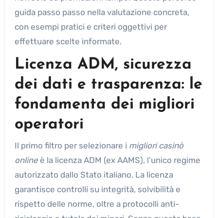
guida passo passo nella valutazione concreta,
con esempi pratici e criteri oggettivi per
effettuare scelte informate.
Licenza ADM, sicurezza
dei dati e trasparenza: le
fondamenta dei migliori
operatori
Il primo filtro per selezionare i
migliori casinò
online
è la licenza ADM (ex AAMS), l’unico regime
autorizzato dallo Stato italiano. La licenza
garantisce controlli su integrità, solvibilità e
rispetto delle norme, oltre a protocolli anti-