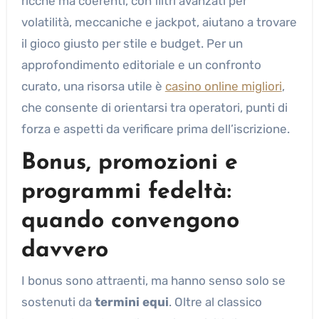
ricche ma coerenti, con filtri avanzati per
volatilità, meccaniche e jackpot, aiutano a trovare
il gioco giusto per stile e budget. Per un
approfondimento editoriale e un confronto
curato, una risorsa utile è
casino online migliori
,
che consente di orientarsi tra operatori, punti di
forza e aspetti da verificare prima dell’iscrizione.
Bonus, promozioni e
programmi fedeltà:
quando convengono
davvero
I bonus sono attraenti, ma hanno senso solo se
sostenuti da
termini equi
. Oltre al classico