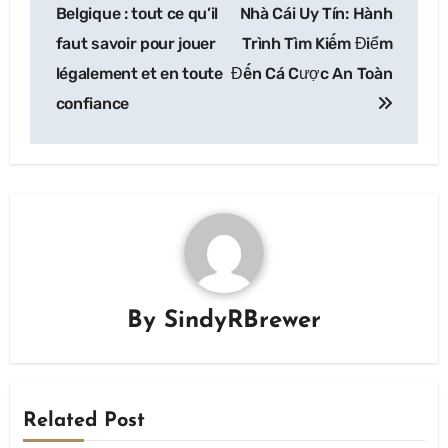
navigation
Belgique : tout ce qu’il
Nhà Cái Uy Tín: Hành
faut savoir pour jouer
Trình Tìm Kiếm Điểm
légalement et en toute
Đến Cá Cược An Toàn
confiance
By
SindyRBrewer
Related Post