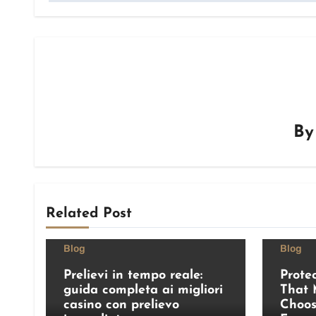
B
Related Post
Blog
Blog
Prelievi in tempo reale:
Prote
guida completa ai migliori
That 
casino con prelievo
Choos