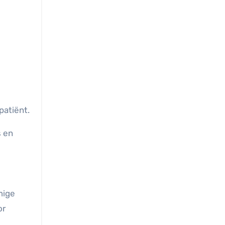
patiënt.
s en
mige
or