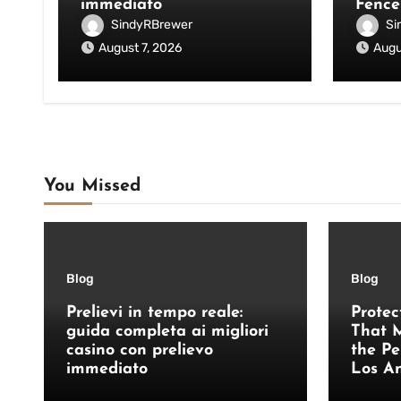
immediato
Fence
SindyRBrewer
Si
August 7, 2026
Augu
You Missed
Blog
Blog
Prelievi in tempo reale:
Protec
guida completa ai migliori
That M
casino con prelievo
the Pe
immediato
Los A