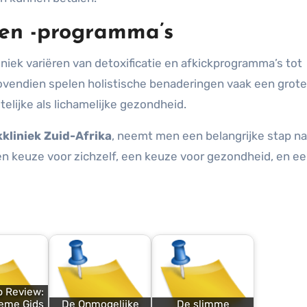
en -programma’s
niek variëren van detoxificatie en afkickprogramma’s tot
ovendien spelen holistische benaderingen vaak een grote 
lijke als lichamelijke gezondheid.
kkliniek Zuid-Afrika
, neemt men een belangrijke stap na
 een keuze voor zichzelf, een keuze voor gezondheid, en e
p Review:
eme Gids
De Onmogelijke
De slimme