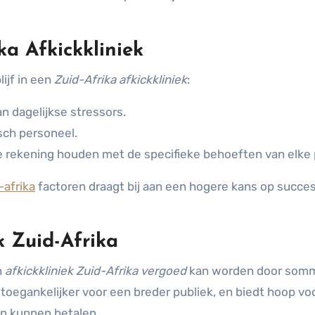
ka Afkickkliniek
lijf in een
Zuid-Afrika afkickkliniek
:
an dagelijkse stressors.
sch personeel.
 rekening houden met de specifieke behoeften van elke 
-afrika
factoren draagt bij aan een hogere kans op succe
k Zuid-Afrika
n
afkickkliniek Zuid-Afrika vergoed
kan worden door som
oegankelijker voor een breder publiek, en biedt hoop vo
n kunnen betalen.