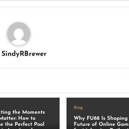
y
SindyRBrewer
Blog
cting the Moments
Matter: How to
Why FU88 Is Shaping 
e the Perfect Pool
Future of Online Gam