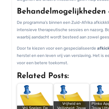
Behandelmogelijkheden 
De programma’s binnen een Zuid-Afrika afkickkli
intensieve therapeutische sessies en nazorg. B
waarbij aandacht wordt besteed aan zowel geeste
Door te kiezen voor een gespecialiseerde
afkic
herstel en een leven vrij van verslaving. Het is
voor een betere toekomst.
Related Posts:
Vrijheid en
Plinko Ap
Vrij Spelen: De
Veiligheid: Jouw
Jouw Ulti