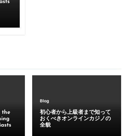
asts
Blog
 the
初心者から上級者まで知って
ming
おくべきオンラインカジノの
iasts
全貌