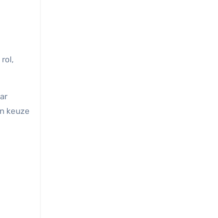
rol,
ar
en keuze