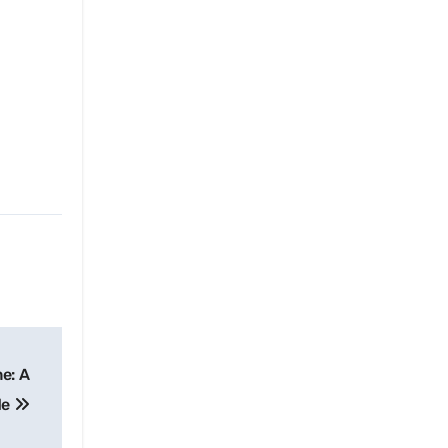
e: A
de