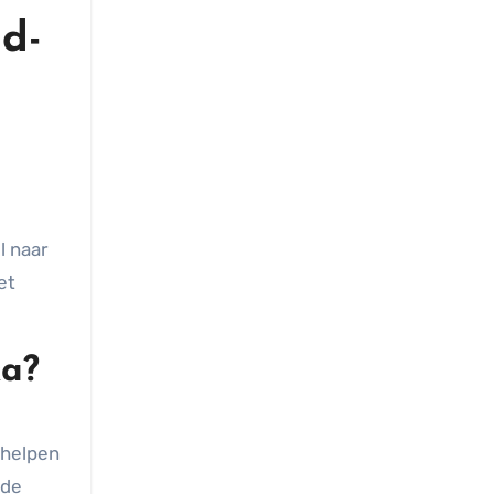
id-
l naar
et
ka?
 helpen
nde