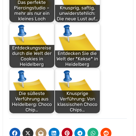
Das perfekte
Piercingstudio –
Knusprig, saftig,
mehr als nur ein
unwiderstehlich:
kleines Loch
Die neue Lust auf…
Entdeckungsreise
durch die Welt der
Entdecken Sie die
Cookies in
Welt der *Kekse* in
Heidelberg
Heidelberg
Die süßeste
Knusprige
Verführung aus
Verführung: Von
Heidelberg: Choco
klassischen Choco
Chip…
Chips…