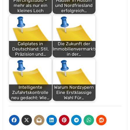
Piercingstudio –
Häuser in Husum
mehr als nur ein
und Nordfriesland
kleines Loch
erfolgreich…
Caliplates in
Die Zukunft der
Deutschland: Stil,
Immobilienvermarktung
Präzision und…
in der…
Intelligente
Warum Nordzypern
Zufahrtskontrolle
Eine Erstklassige
neu gedacht: Wie…
Wahl Für…