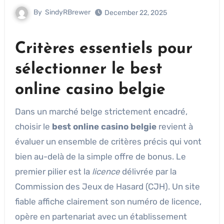
By
SindyRBrewer
December 22, 2025
Critères essentiels pour
sélectionner le best
online casino belgie
Dans un marché belge strictement encadré,
choisir le
best online casino belgie
revient à
évaluer un ensemble de critères précis qui vont
bien au-delà de la simple offre de bonus. Le
premier pilier est la
licence
délivrée par la
Commission des Jeux de Hasard (CJH). Un site
fiable affiche clairement son numéro de licence,
opère en partenariat avec un établissement