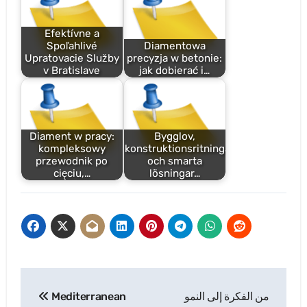
Efektívne a
Spoľahlivé
Diamentowa
Upratovacie Služby
precyzja w betonie:
v Bratislave
jak dobierać i…
Diament w pracy:
Bygglov,
kompleksowy
konstruktionsritningar
przewodnik po
och smarta
cięciu,…
lösningar…
Post
Mediterranean
من الفكرة إلى النمو