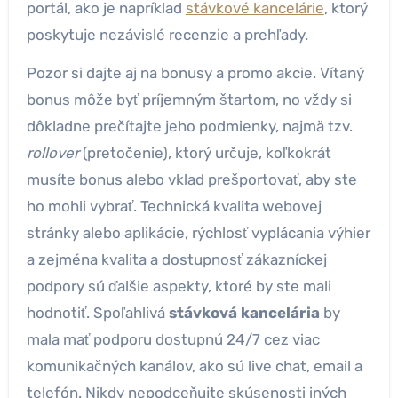
portál, ako je napríklad
stávkové kancelárie
, ktorý
poskytuje nezávislé recenzie a prehľady.
Pozor si dajte aj na bonusy a promo akcie. Vítaný
bonus môže byť príjemným štartom, no vždy si
dôkladne prečítajte jeho podmienky, najmä tzv.
rollover
(pretočenie), ktorý určuje, koľkokrát
musíte bonus alebo vklad prešportovať, aby ste
ho mohli vybrať. Technická kvalita webovej
stránky alebo aplikácie, rýchlosť vyplácania výhier
a zejména kvalita a dostupnosť zákazníckej
podpory sú ďalšie aspekty, ktoré by ste mali
hodnotiť. Spoľahlivá
stávková kancelária
by
mala mať podporu dostupnú 24/7 cez viac
komunikačných kanálov, ako sú live chat, email a
telefón. Nikdy nepodceňujte skúsenosti iných