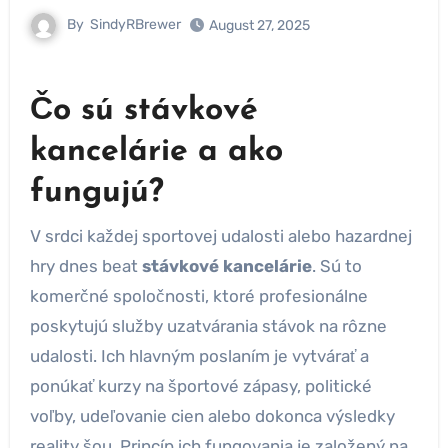
By
SindyRBrewer
August 27, 2025
Čo sú stávkové
kancelárie a ako
fungujú?
V srdci každej sportovej udalosti alebo hazardnej
hry dnes beat
stávkové kancelárie
. Sú to
komerčné spoločnosti, ktoré profesionálne
poskytujú služby uzatvárania stávok na rôzne
udalosti. Ich hlavným poslaním je vytvárať a
ponúkať kurzy na športové zápasy, politické
voľby, udeľovanie cien alebo dokonca výsledky
reality šou. Princíp ich fungovania je založený na