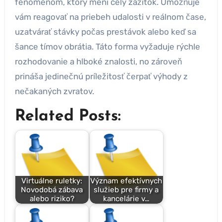
fenoménom, ktorý mení celý zážitok. Umožňuje
vám reagovať na priebeh udalosti v reálnom čase,
uzatvárať stávky počas prestávok alebo keď sa
šance tímov obrátia. Táto forma vyžaduje rýchle
rozhodovanie a hlboké znalosti, no zároveň
prináša jedinečnú príležitosť čerpať výhody z
nečakaných zvratov.
Related Posts:
Virtuálne ruletky:
Význam efektívnych
Novodobá zábava
služieb pre firmy a
alebo riziko?
kancelárie v…