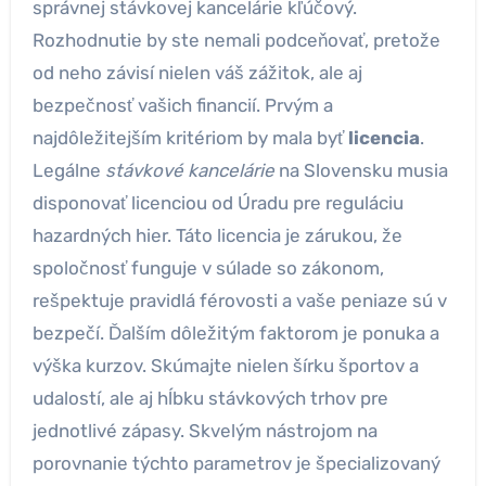
správnej stávkovej kancelárie kľúčový.
Rozhodnutie by ste nemali podceňovať, pretože
od neho závisí nielen váš zážitok, ale aj
bezpečnosť vašich financií. Prvým a
najdôležitejším kritériom by mala byť
licencia
.
Legálne
stávkové kancelárie
na Slovensku musia
disponovať licenciou od Úradu pre reguláciu
hazardných hier. Táto licencia je zárukou, že
spoločnosť funguje v súlade so zákonom,
rešpektuje pravidlá férovosti a vaše peniaze sú v
bezpečí. Ďalším dôležitým faktorom je ponuka a
výška kurzov. Skúmajte nielen šírku športov a
udalostí, ale aj hĺbku stávkových trhov pre
jednotlivé zápasy. Skvelým nástrojom na
porovnanie týchto parametrov je špecializovaný