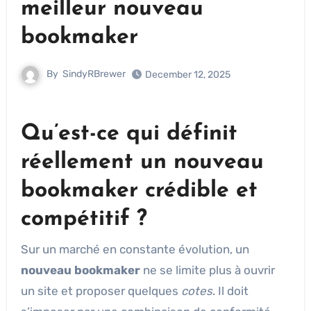
meilleur nouveau
bookmaker
By
SindyRBrewer
December 12, 2025
Qu’est-ce qui définit
réellement un nouveau
bookmaker crédible et
compétitif ?
Sur un marché en constante évolution, un
nouveau bookmaker
ne se limite plus à ouvrir
un site et proposer quelques
cotes
. Il doit