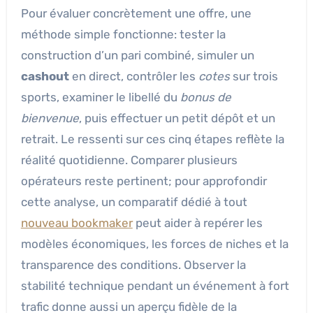
Pour évaluer concrètement une offre, une
méthode simple fonctionne: tester la
construction d’un pari combiné, simuler un
cashout
en direct, contrôler les
cotes
sur trois
sports, examiner le libellé du
bonus de
bienvenue
, puis effectuer un petit dépôt et un
retrait. Le ressenti sur ces cinq étapes reflète la
réalité quotidienne. Comparer plusieurs
opérateurs reste pertinent; pour approfondir
cette analyse, un comparatif dédié à tout
nouveau bookmaker
peut aider à repérer les
modèles économiques, les forces de niches et la
transparence des conditions. Observer la
stabilité technique pendant un événement à fort
trafic donne aussi un aperçu fidèle de la