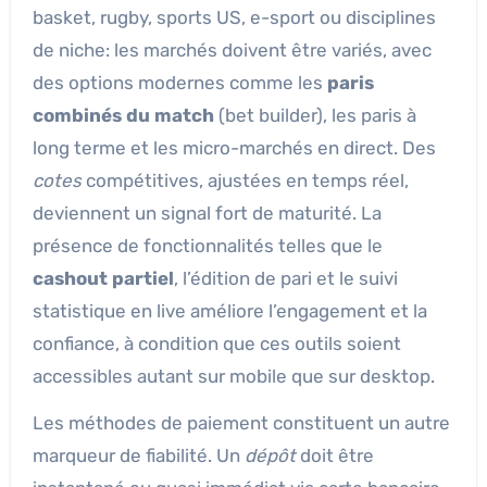
basket, rugby, sports US, e-sport ou disciplines
de niche: les marchés doivent être variés, avec
des options modernes comme les
paris
combinés du match
(bet builder), les paris à
long terme et les micro-marchés en direct. Des
cotes
compétitives, ajustées en temps réel,
deviennent un signal fort de maturité. La
présence de fonctionnalités telles que le
cashout partiel
, l’édition de pari et le suivi
statistique en live améliore l’engagement et la
confiance, à condition que ces outils soient
accessibles autant sur mobile que sur desktop.
Les méthodes de paiement constituent un autre
marqueur de fiabilité. Un
dépôt
doit être