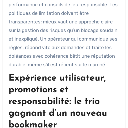
performance et conseils de jeu responsable. Les
politiques de limitation doivent être
transparentes: mieux vaut une approche claire
sur la gestion des risques qu’un blocage soudain
et inexpliqué. Un opérateur qui communique ses
règles, répond vite aux demandes et traite les
doléances avec cohérence bâtit une réputation
durable, même s’il est récent sur le marché.
Expérience utilisateur,
promotions et
responsabilité: le trio
gagnant d’un nouveau
bookmaker