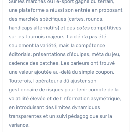
Sur les marchés où l’e-sport gagne du terrain,
une plateforme a réussi son entrée en proposant
des marchés spécifiques (cartes, rounds,
handicaps alternatifs) et des
cotes
compétitives
sur les tournois majeurs. La clé n’a pas été
seulement la variété, mais la compétence
éditoriale: présentations d’équipes, méta du jeu,
cadence des patches. Les parieurs ont trouvé
une valeur ajoutée au-delà du simple coupon.
Toutefois, l’opérateur a dû ajuster son
gestionnaire de risques pour tenir compte de la
volatilité élevée et de l’information asymétrique,
en introduisant des limites dynamiques
transparentes et un suivi pédagogique sur la
variance.