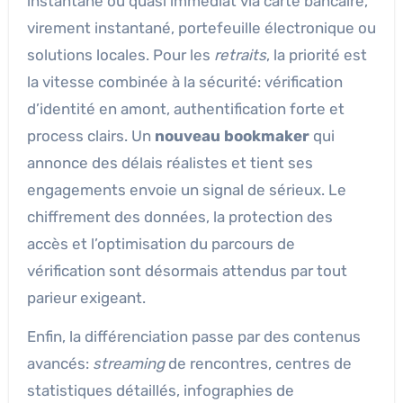
instantané ou quasi immédiat via carte bancaire,
virement instantané, portefeuille électronique ou
solutions locales. Pour les
retraits
, la priorité est
la vitesse combinée à la sécurité: vérification
d’identité en amont, authentification forte et
process clairs. Un
nouveau bookmaker
qui
annonce des délais réalistes et tient ses
engagements envoie un signal de sérieux. Le
chiffrement des données, la protection des
accès et l’optimisation du parcours de
vérification sont désormais attendus par tout
parieur exigeant.
Enfin, la différenciation passe par des contenus
avancés:
streaming
de rencontres, centres de
statistiques détaillés, infographies de