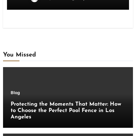
You Missed
Blog
Protecting the Moments That Matter: How
to Choose the Perfect Pool Fence in Los
Angeles