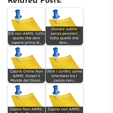
Related Posts:
Giocare subito
Siti non AAMS: tutto
senza pensieri:
quello che devi
tutto quello che
sapere prima di…
devi…
Casinò Online Non
Oltre i confini: come
AAMS: Scopri il
orientarsi tra i
Mondo del Gioco…
casino non…
Casino Non AAMS:
Casino non AAMS: