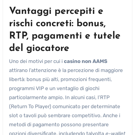
Vantaggi percepiti e
rischi concreti: bonus,
RTP, pagamenti e tutele
del giocatore
Uno dei motivi per cui i
casino non AAMS
attirano l’attenzione è la percezione di maggiore
libertà: bonus più alti, promozioni frequenti,
programmi VIP e un ventaglio di giochi
particolarmente ampio. In alcuni casi, l’RTP
(Return To Player) comunicato per determinate
slot o tavoli può sembrare competitivo. Anche i
metodi di pagamento possono presentare
opzioni diversificate, includendo talvolta
e-wallet