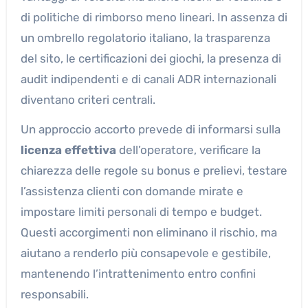
di politiche di rimborso meno lineari. In assenza di
un ombrello regolatorio italiano, la trasparenza
del sito, le certificazioni dei giochi, la presenza di
audit indipendenti e di canali ADR internazionali
diventano criteri centrali.
Un approccio accorto prevede di informarsi sulla
licenza effettiva
dell’operatore, verificare la
chiarezza delle regole su bonus e prelievi, testare
l’assistenza clienti con domande mirate e
impostare limiti personali di tempo e budget.
Questi accorgimenti non eliminano il rischio, ma
aiutano a renderlo più consapevole e gestibile,
mantenendo l’intrattenimento entro confini
responsabili.