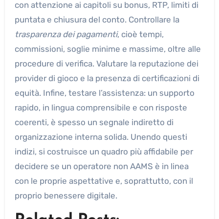
con attenzione ai capitoli su bonus, RTP, limiti di
puntata e chiusura del conto. Controllare la
trasparenza dei pagamenti
, cioè tempi,
commissioni, soglie minime e massime, oltre alle
procedure di verifica. Valutare la reputazione dei
provider di gioco e la presenza di certificazioni di
equità. Infine, testare l’assistenza: un supporto
rapido, in lingua comprensibile e con risposte
coerenti, è spesso un segnale indiretto di
organizzazione interna solida. Unendo questi
indizi, si costruisce un quadro più affidabile per
decidere se un operatore non AAMS è in linea
con le proprie aspettative e, soprattutto, con il
proprio benessere digitale.