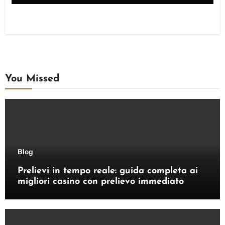
You Missed
Blog
Prelievi in tempo reale: guida completa ai
migliori casino con prelievo immediato