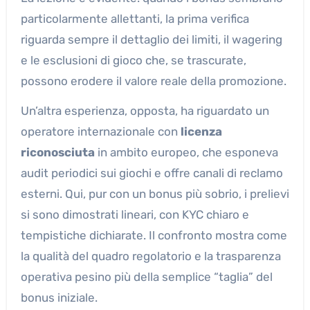
particolarmente allettanti, la prima verifica
riguarda sempre il dettaglio dei limiti, il wagering
e le esclusioni di gioco che, se trascurate,
possono erodere il valore reale della promozione.
Un’altra esperienza, opposta, ha riguardato un
operatore internazionale con
licenza
riconosciuta
in ambito europeo, che esponeva
audit periodici sui giochi e offre canali di reclamo
esterni. Qui, pur con un bonus più sobrio, i prelievi
si sono dimostrati lineari, con KYC chiaro e
tempistiche dichiarate. Il confronto mostra come
la qualità del quadro regolatorio e la trasparenza
operativa pesino più della semplice “taglia” del
bonus iniziale.