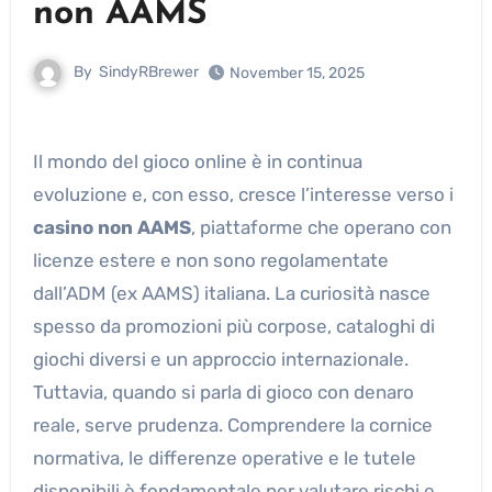
non AAMS
By
SindyRBrewer
November 15, 2025
Il mondo del gioco online è in continua
evoluzione e, con esso, cresce l’interesse verso i
casino non AAMS
, piattaforme che operano con
licenze estere e non sono regolamentate
dall’ADM (ex AAMS) italiana. La curiosità nasce
spesso da promozioni più corpose, cataloghi di
giochi diversi e un approccio internazionale.
Tuttavia, quando si parla di gioco con denaro
reale, serve prudenza. Comprendere la cornice
normativa, le differenze operative e le tutele
disponibili è fondamentale per valutare rischi e