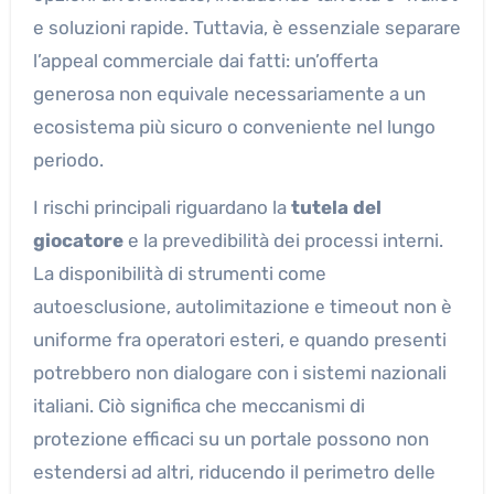
e soluzioni rapide. Tuttavia, è essenziale separare
l’appeal commerciale dai fatti: un’offerta
generosa non equivale necessariamente a un
ecosistema più sicuro o conveniente nel lungo
periodo.
I rischi principali riguardano la
tutela del
giocatore
e la prevedibilità dei processi interni.
La disponibilità di strumenti come
autoesclusione, autolimitazione e timeout non è
uniforme fra operatori esteri, e quando presenti
potrebbero non dialogare con i sistemi nazionali
italiani. Ciò significa che meccanismi di
protezione efficaci su un portale possono non
estendersi ad altri, riducendo il perimetro delle