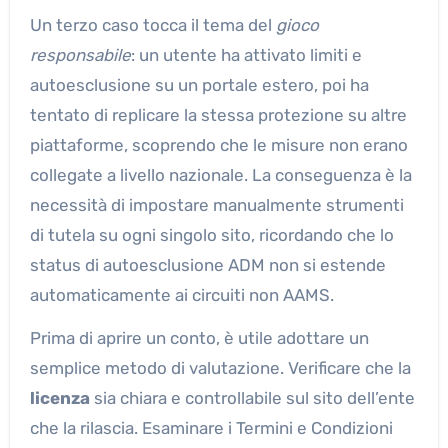
Un terzo caso tocca il tema del
gioco
responsabile
: un utente ha attivato limiti e
autoesclusione su un portale estero, poi ha
tentato di replicare la stessa protezione su altre
piattaforme, scoprendo che le misure non erano
collegate a livello nazionale. La conseguenza è la
necessità di impostare manualmente strumenti
di tutela su ogni singolo sito, ricordando che lo
status di autoesclusione ADM non si estende
automaticamente ai circuiti non AAMS.
Prima di aprire un conto, è utile adottare un
semplice metodo di valutazione. Verificare che la
licenza
sia chiara e controllabile sul sito dell’ente
che la rilascia. Esaminare i Termini e Condizioni