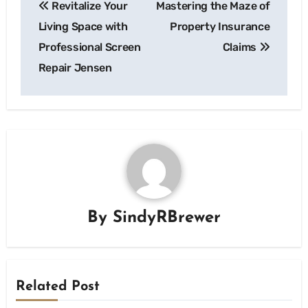
Revitalize Your
Mastering the Maze of
navigation
Living Space with
Property Insurance
Professional Screen
Claims
Repair Jensen
By
SindyRBrewer
Related Post