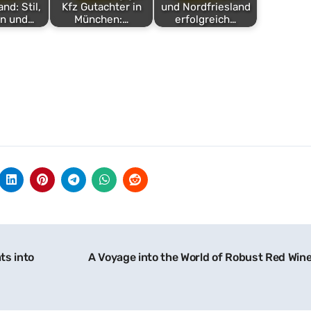
nd: Stil,
Kfz Gutachter in
und Nordfriesland
on und…
München:…
erfolgreich…
ts into
A Voyage into the World of Robust Red Win