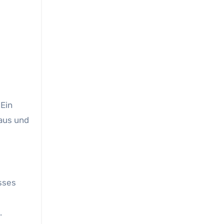
 Ein
 aus und
sses
.