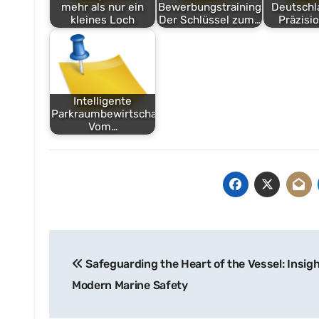
mehr als nur ein
Bewerbungstrainings:
Deutschla
kleines Loch
Der Schlüssel zum…
Präzisi
Intelligente
Parkraumbewirtschaftung:
Vom…
Post
Safeguarding the Heart of the Vessel: Insigh
navigation
Modern Marine Safety