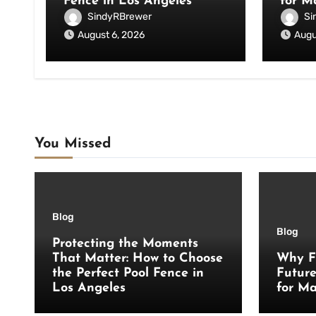
Fence in Los Angeles
for M
SindyRBrewer
Si
August 6, 2026
Augu
You Missed
Blog
Blog
Protecting the Moments
That Matter: How to Choose
Why F
the Perfect Pool Fence in
Futur
Los Angeles
for Ma