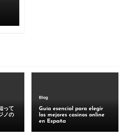
Blog
知って
Guía esencial para elegir
ジノの
los mejores casinos online
en España