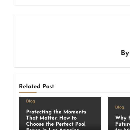
B
Related Post
Blog
Blog
Protecting the Moments
That Matter: How to
Why F
Choose the Perfect Pool
Futur