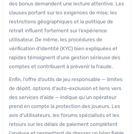
des bonus demandent une lecture attentive. Les
clauses portant sur les exigences de mise, les
restrictions géographiques et la politique de
retrait influent fortement sur l'expérience
utilisateur. De même, les procédures de
vérification d'identité (KYC) bien expliquées et
rapides témoignent d'une gestion sérieuse des
comptes et contribuent à prévenir la fraude.
Enfin, l'offre d'outils de jeu responsable — limites
de dépôt, options d'auto-exclusion et liens vers
des services d'aide — indique qu'un opérateur
prend en compte la protection des joueurs. Les
avis d'utilisateurs, les forums spécialisés et les
retours sur les délais de paiement complètent
l'analyse et permettent de dresser un bilan fiable