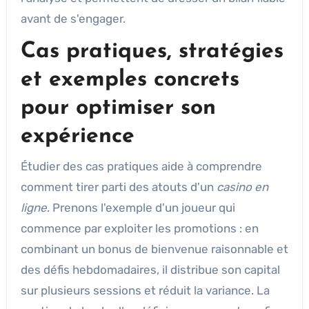
avant de s'engager.
Cas pratiques, stratégies
et exemples concrets
pour optimiser son
expérience
Étudier des cas pratiques aide à comprendre
comment tirer parti des atouts d'un
casino en
ligne
. Prenons l'exemple d'un joueur qui
commence par exploiter les promotions : en
combinant un bonus de bienvenue raisonnable et
des défis hebdomadaires, il distribue son capital
sur plusieurs sessions et réduit la variance. La