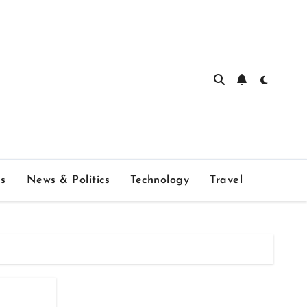
s
News & Politics
Technology
Travel