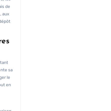
ais de
, aux
 dépôt
res
utant
ente sa
ger le
out en