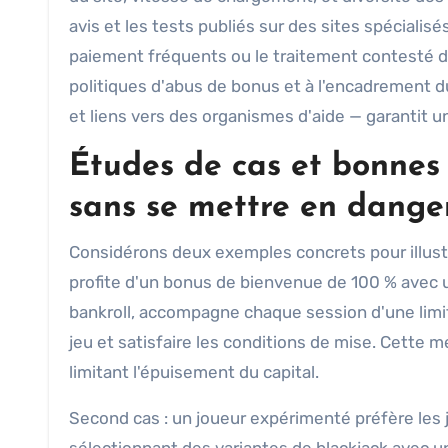
avis et les tests publiés sur des sites spécialis
paiement fréquents ou le traitement contesté des
politiques d'abus de bonus et à l'encadrement d
et liens vers des organismes d'aide — garantit u
Études de cas et bonnes p
sans se mettre en dange
Considérons deux exemples concrets pour illustr
profite d'un bonus de bienvenue de 100 % avec u
bankroll, accompagne chaque session d'une limite 
jeu et satisfaire les conditions de mise. Cette
limitant l'épuisement du capital.
Second cas : un joueur expérimenté préfère les j