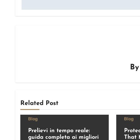
B
Related Post
Blog
Blog
Prelievi in tempo reale:
Prote
guida completa ai migliori
That 