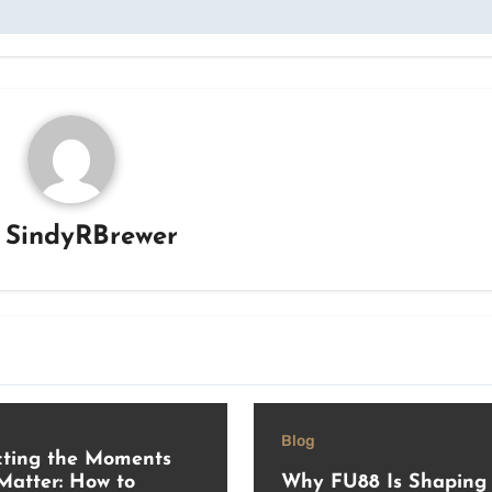
y
SindyRBrewer
Blog
cting the Moments
Matter: How to
Why FU88 Is Shaping 