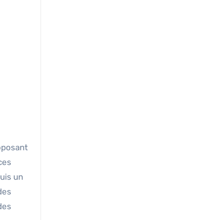
roposant
 ces
puis un
des
des