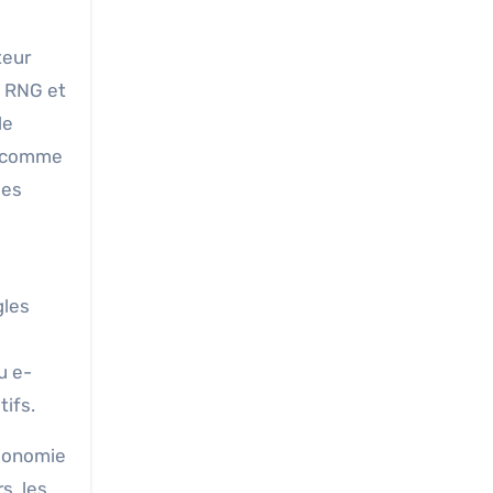
teur
s RNG et
de
es comme
des
gles
u e-
tifs.
rgonomie
s, les