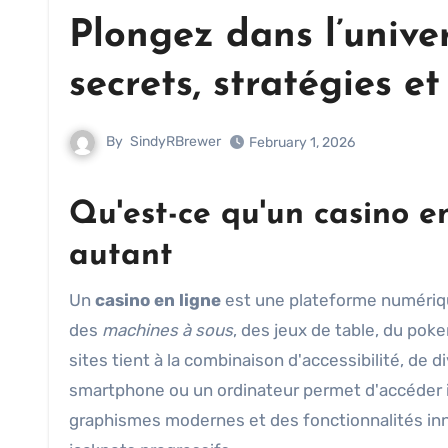
Plongez dans l’unive
secrets, stratégies et
By
SindyRBrewer
February 1, 2026
Qu'est-ce qu'un casino en
autant
Un
casino en ligne
est une plateforme numérique
des
machines à sous
, des jeux de table, du poke
sites tient à la combinaison d'accessibilité, de 
smartphone ou un ordinateur permet d'accéder 
graphismes modernes et des fonctionnalités in