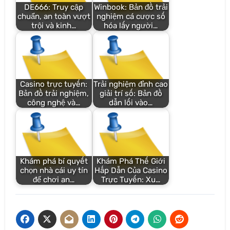
DE666: Truy cập
Winbook: Bản đồ trải
chuẩn, an toàn vượt
nghiệm cá cược số
trội và kinh…
hóa lấy người…
Casino trực tuyến:
Trải nghiệm đỉnh cao
Bản đồ trải nghiệm,
giải trí số: Bản đồ
công nghệ và…
dẫn lối vào…
Khám phá bí quyết
Khám Phá Thế Giới
chọn nhà cái uy tín
Hấp Dẫn Của Casino
để chơi an…
Trực Tuyến: Xu…