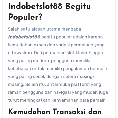
Indobetslot88 Begitu
Populer?
Salah satu alasan utama mengapa
Indobetslot88
begitu populer adalah karena
kemudahan akses dan variasi permainan yang
ditawarkan. Dari permainan slot klasik hingga
yang paling modern, pengguna memiliki
kebebasan untuk memilih pengalaman bermain
yang paling cocok dengan selera masing-
masing. Selain itu, antarmuka platform yang
ramah pengguna dan navigasi yang mudah juga
turut meningkatkan kenyamanan para pemain.
Kemudahan Transaksi dan