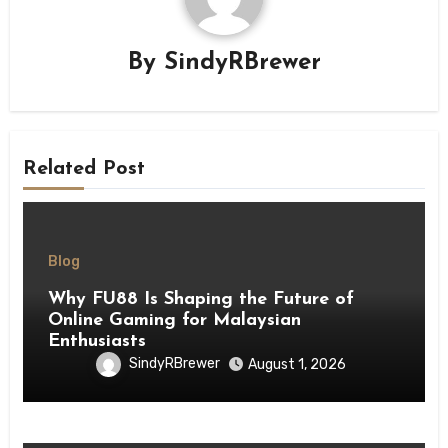
By
SindyRBrewer
Related Post
Blog
Why FU88 Is Shaping the Future of
Online Gaming for Malaysian
Enthusiasts
SindyRBrewer
August 1, 2026