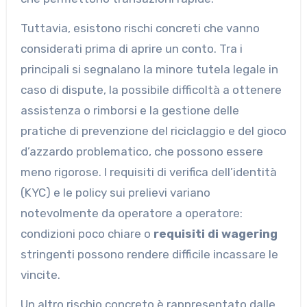
Tuttavia, esistono rischi concreti che vanno
considerati prima di aprire un conto. Tra i
principali si segnalano la minore tutela legale in
caso di dispute, la possibile difficoltà a ottenere
assistenza o rimborsi e la gestione delle
pratiche di prevenzione del riciclaggio e del gioco
d’azzardo problematico, che possono essere
meno rigorose. I requisiti di verifica dell’identità
(KYC) e le policy sui prelievi variano
notevolmente da operatore a operatore:
condizioni poco chiare o
requisiti di wagering
stringenti possono rendere difficile incassare le
vincite.
Un altro rischio concreto è rappresentato dalle