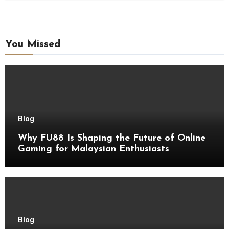
You Missed
Blog
Why FU88 Is Shaping the Future of Online
Gaming for Malaysian Enthusiasts
Blog