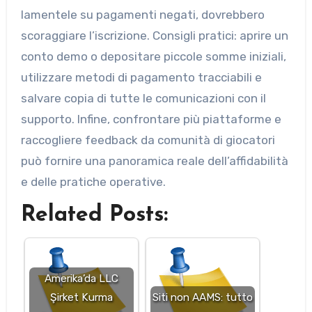
lamentele su pagamenti negati, dovrebbero
scoraggiare l’iscrizione. Consigli pratici: aprire un
conto demo o depositare piccole somme iniziali,
utilizzare metodi di pagamento tracciabili e
salvare copia di tutte le comunicazioni con il
supporto. Infine, confrontare più piattaforme e
raccogliere feedback da comunità di giocatori
può fornire una panoramica reale dell’affidabilità
e delle pratiche operative.
Related Posts:
Amerika’da LLC
Şirket Kurma
Siti non AAMS: tutto