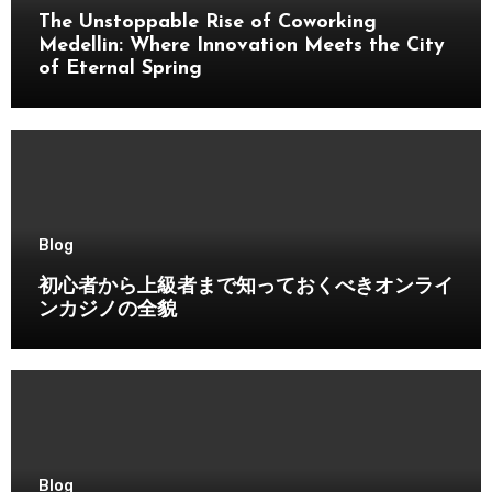
The Unstoppable Rise of Coworking
Medellin: Where Innovation Meets the City
of Eternal Spring
Blog
初心者から上級者まで知っておくべきオンライ
ンカジノの全貌
Blog