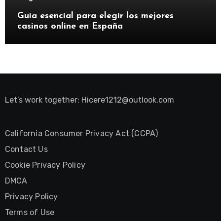
Guía esencial para elegir los mejores
casinos online en España
Let’s work together:
Hicere1212@outlook.com
California Consumer Privacy Act (CCPA)
Contact Us
Cookie Privacy Policy
DMCA
Privacy Policy
Terms of Use