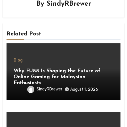
By
SindyRBrewer
Related Post
Blog
Why FU88 Is Shaping the Future of
Online Gaming for Malaysian
Enthusiasts
SindyRBrewer
August 1, 2026