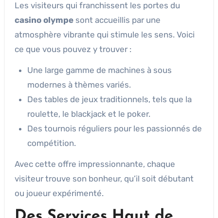
Les visiteurs qui franchissent les portes du
casino olympe
sont accueillis par une
atmosphère vibrante qui stimule les sens. Voici
ce que vous pouvez y trouver :
Une large gamme de machines à sous
modernes à thèmes variés.
Des tables de jeux traditionnels, tels que la
roulette, le blackjack et le poker.
Des tournois réguliers pour les passionnés de
compétition.
Avec cette offre impressionnante, chaque
visiteur trouve son bonheur, qu’il soit débutant
ou joueur expérimenté.
Des Services Haut de