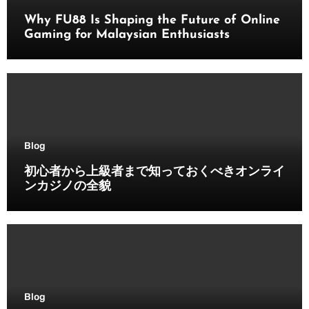
Why FU88 Is Shaping the Future of Online
Gaming for Malaysian Enthusiasts
Blog
初心者から上級者まで知っておくべきオンライ
ンカジノの全貌
Blog