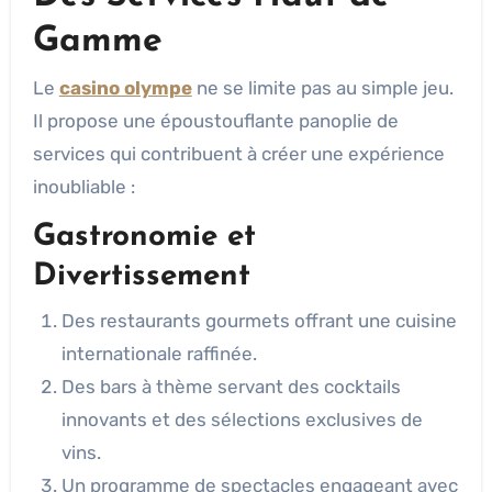
Gamme
Le
casino olympe
ne se limite pas au simple jeu.
Il propose une époustouflante panoplie de
services qui contribuent à créer une expérience
inoubliable :
Gastronomie et
Divertissement
Des restaurants gourmets offrant une cuisine
internationale raffinée.
Des bars à thème servant des cocktails
innovants et des sélections exclusives de
vins.
Un programme de spectacles engageant avec