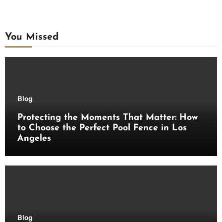
You Missed
Blog
Protecting the Moments That Matter: How
to Choose the Perfect Pool Fence in Los
Angeles
Blog