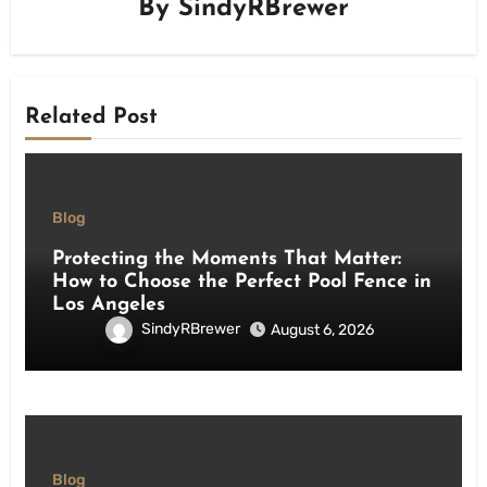
By
SindyRBrewer
Related Post
Blog
Protecting the Moments That Matter:
How to Choose the Perfect Pool Fence in
Los Angeles
SindyRBrewer
August 6, 2026
Blog