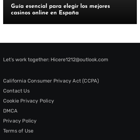
Guía esencial para elegir los mejores
casinos online en España
Let’s work together:
Hicere1212@outlook.com
California Consumer Privacy Act (CCPA)
Contact Us
Cookie Privacy Policy
DMCA
Privacy Policy
Terms of Use