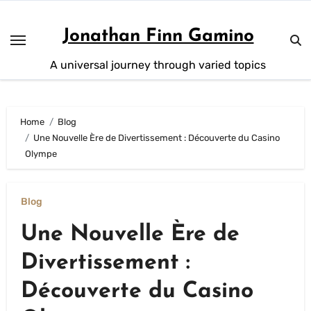
Skip
to
Jonathan Finn Gamino
content
A universal journey through varied topics
Home
Blog
Une Nouvelle Ère de Divertissement : Découverte du Casino
Olympe
Blog
Une Nouvelle Ère de
Divertissement :
Découverte du Casino