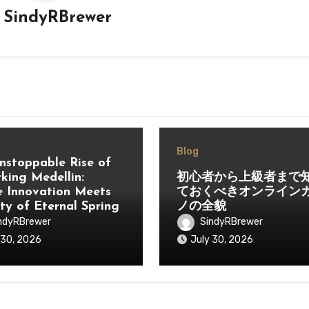
y
SindyRBrewer
Blog
nstoppable Rise of
king Medellin:
初心者から上級者まで
 Innovation Meets
ておくべきオンライン
ity of Eternal Spring
ノの全貌
ndyRBrewer
SindyRBrewer
 30, 2026
July 30, 2026