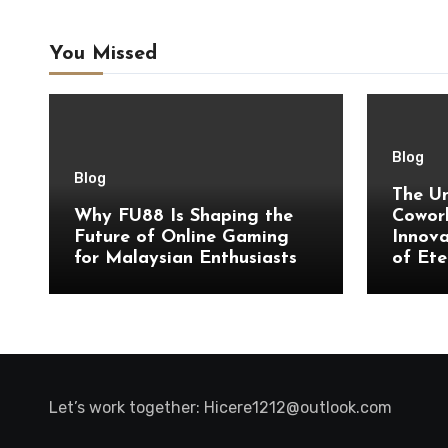
You Missed
Blog
Blog
The Un
Why FU88 Is Shaping the
Cowork
Future of Online Gaming
Innova
for Malaysian Enthusiasts
of Ete
Let’s work together:
Hicere1212@outlook.com