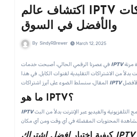
اكتشاف عالم IPTV الرائع: دليل شامل للاشتراكات
والأفضل في السوق
By
SindyRBrewer
March 12, 2025
الخيار الأمثل للعديد من المستخدمين الذين يبحثون عن تجارب مشاهدة مرنة
IPTV
في عصرنا الرقمي الحالي، أصبحت خدمات
بدلاً من الاشتراكات التقليدية لقنوات الكابل. في هذا
IPTV
المقال، سنسلط الضوء على أبرز اشتراكات
ما هو IPTV؟
أو “تلفزيون بروتوكول الإنترنت” هو نظام بث يعتمد على إرسال البرامج التلفزيونية والفيديو عبر الإنترنت بدلاً من البث
IPTV
افضل اشتراك IPTV
كيفية اختيار