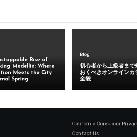
Blog
stoppable Rise of
ing Medellin: Where
初心者から上級者まで
tion Meets the City
おくべきオンラインカ
rnal Spring
全貌
California Consumer Priva
Contact Us