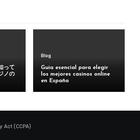
Blog
知って
Guía esencial para elegir
ジノの
los mejores casinos online
en España
cy Act (CCPA)