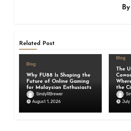
B
Related Post
Blog
Blog
The U
Why FU88 Is Shaping the
Cowor
Future of Online Gaming
Where
for Malaysian Enthusiasts
the C
SindyRBrewer
Si
August 1, 2026
July