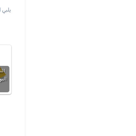
الت
البو