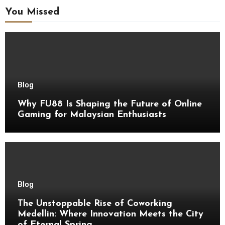
You Missed
Blog
Why FU88 Is Shaping the Future of Online
Gaming for Malaysian Enthusiasts
Blog
The Unstoppable Rise of Coworking
Medellin: Where Innovation Meets the City
of Eternal Spring