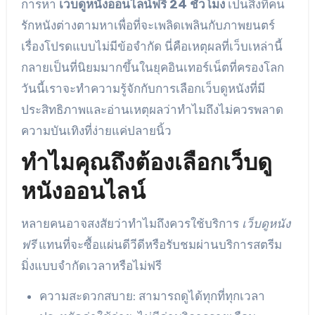
การหา
เว็บดูหนังออนไลน์ฟรี 24 ชั่วโมง
เป็นสิ่งที่คน
รักหนังต่างตามหาเพื่อที่จะเพลิดเพลินกับภาพยนตร์
เรื่องโปรดแบบไม่มีข้อจำกัด นี่คือเหตุผลที่เว็บเหล่านี้
กลายเป็นที่นิยมมากขึ้นในยุคอินเทอร์เน็ตที่ครองโลก
วันนี้เราจะทำความรู้จักกับการเลือกเว็บดูหนังที่มี
ประสิทธิภาพและอ่านเหตุผลว่าทำไมถึงไม่ควรพลาด
ความบันเทิงที่ง่ายแค่ปลายนิ้ว
ทำไมคุณถึงต้องเลือกเว็บดู
หนังออนไลน์
หลายคนอาจสงสัยว่าทำไมถึงควรใช้บริการ
เว็บดูหนัง
ฟรี
แทนที่จะซื้อแผ่นดีวีดีหรือรับชมผ่านบริการสตรีม
มิ่งแบบจำกัดเวลาหรือไม่ฟรี
ความสะดวกสบาย: สามารถดูได้ทุกที่ทุกเวลา