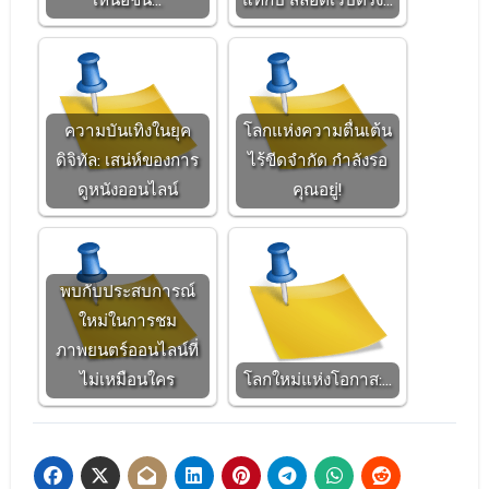
เหนือชั้น…
แท้กับ สล็อตเว็บตรง…
ความบันเทิงในยุค
โลกแห่งความตื่นเต้น
ดิจิทัล: เสน่ห์ของการ
ไร้ขีดจำกัด กำลังรอ
ดูหนังออนไลน์
คุณอยู่!
พบกับประสบการณ์
ใหม่ในการชม
ภาพยนตร์ออนไลน์ที่
ไม่เหมือนใคร
โลกใหม่แห่งโอกาส:…