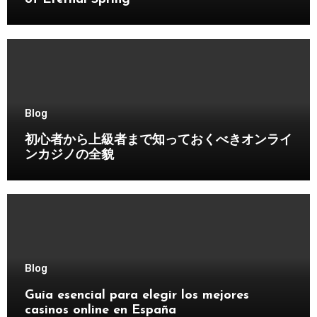
Blog
初心者から上級者まで知っておくべきオンライ
ンカジノの全貌
Blog
Guía esencial para elegir los mejores
casinos online en España