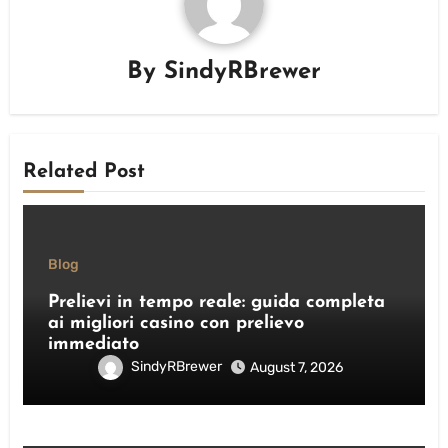
By
SindyRBrewer
Related Post
Blog
Prelievi in tempo reale: guida completa
ai migliori casino con prelievo
immediato
SindyRBrewer
August 7, 2026