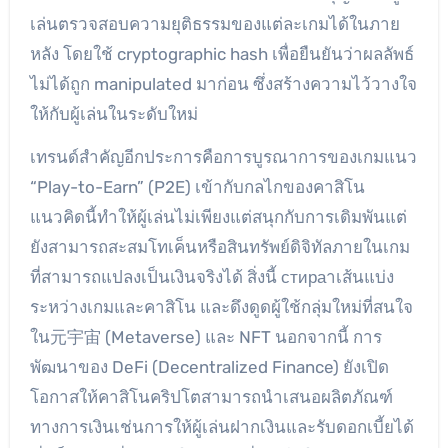
เล่นตรวจสอบความยุติธรรมของแต่ละเกมได้ในภาย
หลัง โดยใช้ cryptographic hash เพื่อยืนยันว่าผลลัพธ์
ไม่ได้ถูก manipulated มาก่อน ซึ่งสร้างความไว้วางใจ
ให้กับผู้เล่นในระดับใหม่
เทรนด์สำคัญอีกประการคือการบูรณาการของเกมแนว
“Play-to-Earn” (P2E) เข้ากับกลไกของคาสิโน
แนวคิดนี้ทำให้ผู้เล่นไม่เพียงแต่สนุกกับการเดิมพันแต่
ยังสามารถสะสมโทเค็นหรือสินทรัพย์ดิจิทัลภายในเกม
ที่สามารถแปลงเป็นเงินจริงได้ สิ่งนี้ стираาเส้นแบ่ง
ระหว่างเกมและคาสิโน และดึงดูดผู้ใช้กลุ่มใหม่ที่สนใจ
ใน元宇宙 (Metaverse) และ NFT นอกจากนี้ การ
พัฒนาของ DeFi (Decentralized Finance) ยังเปิด
โอกาสให้คาสิโนคริปโตสามารถนำเสนอผลิตภัณฑ์
ทางการเงินเช่นการให้ผู้เล่นฝากเงินและรับดอกเบี้ยได้