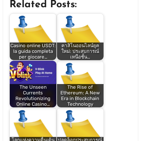
Related Posts:
Casino online USDT:
คาสิโนออนไลน์ยุค
la guida completa
ใหม่: ประสบการณ์
per giocare…
เหนือชั้น…
The Unseen
The Rise of
Currents
Ethereum: A New
Revolutionizing
Era in Blockchain
Online Casino…
Technology
โลกแห่งความตื่นเต้น
ปลดล็อกประสบการณ์