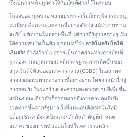
ซึ่งเป็นการเพิ่มมูลค่าให้กับเงินที่ฝากไว้ในระบบ
ในแง่ของกฎหมาย หลายประเทศเริ่มมีการพิจารณากฎ
ระเบียบเพื่อควบคุมตลาดนี้อย่างจริงจัง แม้ว่าภาพรวม
จะยังไม่ชัดเจนในหลายพื้นที่ แต่การที่รัฐบาลต่างๆ เริ่ม
ให้ความสนใจเป็นสัญญาณบ่งชี้ว่า
คาสิโนคริปโตได้
เงินจริง
กำลังก้าวไปสู่การเป็นภาคส่วนทางการเงินที่
ถูกต้องตามกฎหมายและมีมาตรฐาน การเกิดขึ้นของ
สกุลเงินดิจิทัลของธนาคารกลาง (CBDC) ในอนาคต
อาจส่งผลกระทบต่อวงการนี้อย่างมาก โดยอาจนำไปสู่
การยอมรับในวงกว้างและความสะดวกสบายที่เพิ่มขึ้น
แต่ในขณะเดียวกันก็อาจหมายถึงการควบคุมที่เข้ม
งวดมากขึ้นจากรัฐบาล สิ่งที่แน่นอนคือเทคโนโลยี
บล็อกเชนจะยังคงเป็นแรงผลักดันสำคัญที่กำหนด
อนาคตของการพนันออนไลน์ในทศวรรษหน้า