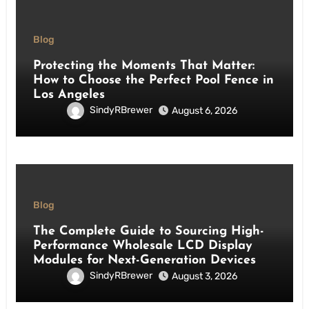
Blog
Protecting the Moments That Matter:
How to Choose the Perfect Pool Fence in
Los Angeles
SindyRBrewer
August 6, 2026
Blog
The Complete Guide to Sourcing High-
Performance Wholesale LCD Display
Modules for Next-Generation Devices
SindyRBrewer
August 3, 2026