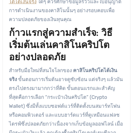
โตได้เงินจริง
ใดๆ ควรศึกษาข้อมูลรีวิวและใบอนุญาต
การดำเนินงานของคาสิโนนั้นๆ อย่างรอบคอบเพื่อ
ความปลอดภัยของเงินทุนคุณ
ก้าวแรกสู่ความสำเร็จ: วิธี
เริ่มต้นเล่นคาสิโนคริปโต
อย่างปลอดภัย
สำหรับมือใหม่ที่สนใจโลกของ
คาสิโนคริปโตได้เงิน
จริง
ขั้นตอนการเริ่มต้นอาจดูซับซ้อน แต่จริงๆ แล้วมัน
ตรงไปตรงมามากกว่าที่คิด ขั้นตอนแรกและสำคัญ
ที่สุดคือการเลือก “กระเป๋าเงินคริปโต” (Crypto
Wallet) ซึ่งมีทั้งแบบซอฟต์แวร์ที่ติดตั้งบนสมาร์ทโฟน
หรือคอมพิวเตอร์ และแบบฮาร์ดแวร์ที่ดูเหมือนแฟลช
ไดรฟ์ซึ่งปลอดภัยกว่าเนื่องจากเก็บข้อมูลออฟไลน์ เมื่อ
มีกระเป๋าเงินแล้ว คุณต้องซื้อคริปโตเคอร์เรนซีจาก