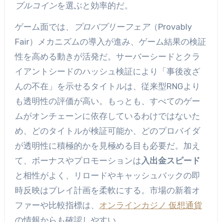
ブルコイン
を選ぶと効率的だ。
ゲーム面では、
プロバブリーフェア
（Provably
Fair）メカニズムの導入が進み、ゲーム結果の検証
性を高める動きが活発だ。サーバーシードとクラ
イアントシードのハッシュ検証により「事後改ざ
んの不在」を示せるタイトルは、従来型RNGより
も透明性の評価が高い。もっとも、すべてのゲー
ムがオンチェーンに依存しているわけではないた
め、どのタイトルが検証可能か、どのプロバイダ
が透明性に積極的かを見極める目も必要だ。加え
て、ボーナスやプロモーションは
入出金スピード
と相性がよく、リロードやキャッシュバックの即
時反映はプレイ計画を柔軟にする。市場の新着オ
ファーや比較指標は、
オンラインカジノ 仮想通貨
の情報からも確認しやすい。