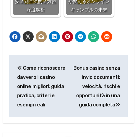
安全到金流的全方位
が変えるオンライン
深度解析
ギャンブルの未来
Post
Come riconoscere
Bonus casino senza
navigation
davvero i casino
invio documenti:
online migliori: guida
velocità, rischi e
pratica, criteri e
opportunità in una
esempi reali
guida completa