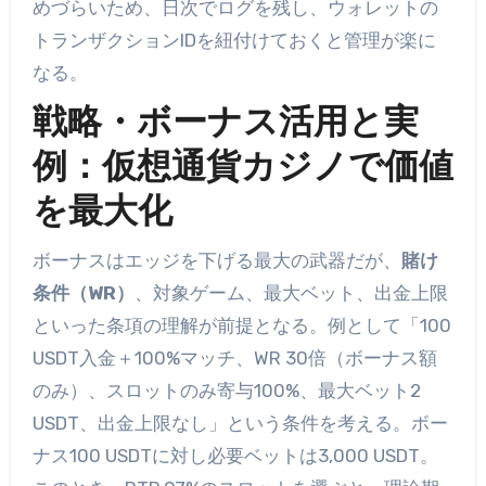
めづらいため、日次でログを残し、ウォレットの
トランザクションIDを紐付けておくと管理が楽に
なる。
戦略・ボーナス活用と実
例：仮想通貨カジノで価値
を最大化
ボーナスはエッジを下げる最大の武器だが、
賭け
条件（WR）
、対象ゲーム、最大ベット、出金上限
といった条項の理解が前提となる。例として「100
USDT入金＋100%マッチ、WR 30倍（ボーナス額
のみ）、スロットのみ寄与100%、最大ベット2
USDT、出金上限なし」という条件を考える。ボー
ナス100 USDTに対し必要ベットは3,000 USDT。