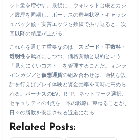
ット量を増やす。最後に、ウォレット台帳とカジ
ノ履歴を同期し、ボーナスの寄与状況・キャッシ
ュバック額・実質エッジを数値で振り返ると、次
回以降の精度が上がる。
これらを通じて重要なのは、
スピード
・
手数料
・
透明性
を武器にしつつ、価格変動と規約という
「見えにくいコスト」を管理することだ。
オンラ
インカジノ
と
仮想通貨
の組み合わせは、適切な設
計を行えばプレイ体験と資金効率を同時に高めら
れる。ボーナスのEV、RTP、ネットワーク選択、
セキュリティの4点を一本の戦略に束ねることが、
日々の勝敗を安定させる近道になる。
Related Posts: