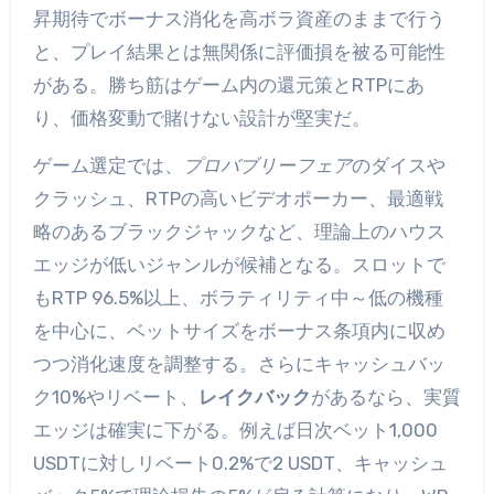
昇期待でボーナス消化を高ボラ資産のままで行う
と、プレイ結果とは無関係に評価損を被る可能性
がある。勝ち筋はゲーム内の還元策とRTPにあ
り、価格変動で賭けない設計が堅実だ。
ゲーム選定では、
プロバブリーフェア
のダイスや
クラッシュ、RTPの高いビデオポーカー、最適戦
略のあるブラックジャックなど、理論上のハウス
エッジが低いジャンルが候補となる。スロットで
もRTP 96.5%以上、ボラティリティ中～低の機種
を中心に、ベットサイズをボーナス条項内に収め
つつ消化速度を調整する。さらにキャッシュバッ
ク10%やリベート、
レイクバック
があるなら、実質
エッジは確実に下がる。例えば日次ベット1,000
USDTに対しリベート0.2%で2 USDT、キャッシュ