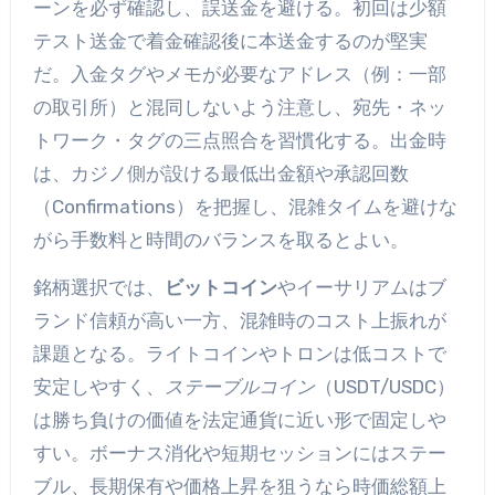
ーンを必ず確認し、誤送金を避ける。初回は少額
テスト送金で着金確認後に本送金するのが堅実
だ。入金タグやメモが必要なアドレス（例：一部
の取引所）と混同しないよう注意し、宛先・ネッ
トワーク・タグの三点照合を習慣化する。出金時
は、カジノ側が設ける最低出金額や承認回数
（Confirmations）を把握し、混雑タイムを避けな
がら手数料と時間のバランスを取るとよい。
銘柄選択では、
ビットコイン
やイーサリアムはブ
ランド信頼が高い一方、混雑時のコスト上振れが
課題となる。ライトコインやトロンは低コストで
安定しやすく、
ステーブルコイン
（USDT/USDC）
は勝ち負けの価値を法定通貨に近い形で固定しや
すい。ボーナス消化や短期セッションにはステー
ブル、長期保有や価格上昇を狙うなら時価総額上