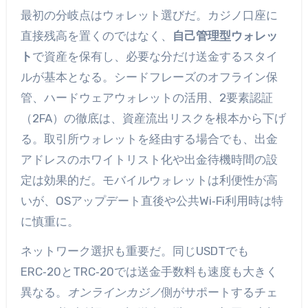
最初の分岐点はウォレット選びだ。カジノ口座に
直接残高を置くのではなく、
自己管理型ウォレッ
ト
で資産を保有し、必要な分だけ送金するスタイ
ルが基本となる。シードフレーズのオフライン保
管、ハードウェアウォレットの活用、2要素認証
（2FA）の徹底は、資産流出リスクを根本から下げ
る。取引所ウォレットを経由する場合でも、出金
アドレスのホワイトリスト化や出金待機時間の設
定は効果的だ。モバイルウォレットは利便性が高
いが、OSアップデート直後や公共Wi‑Fi利用時は特
に慎重に。
ネットワーク選択も重要だ。同じUSDTでも
ERC‑20とTRC‑20では送金手数料も速度も大きく
異なる。
オンラインカジノ
側がサポートするチェ