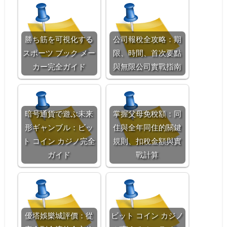
勝ち筋を可視化する
公司報稅全攻略：期
スポーツ ブック メー
限、時間、首次要點
カー完全ガイド
與無限公司實戰指南
暗号通貨で遊ぶ未来
掌握父母免稅額：同
形ギャンブル：ビッ
住與全年同住的關鍵
ト コイン カジノ完全
規則、扣稅金額與實
ガイド
戰計算
優塔娛樂城評價：從
ビット コイン カジノ