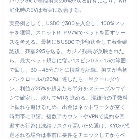
バック5%で理論損失の5%が戻る計算になり、WR
消化時のEVは着実に改善する。
実務例として、USDCで300を入金し、100%マッ
チを獲得、スロットRTP 97%でベットを回すケー
スを考える。最初に5 USDCで少額送金して着金確
認後、残額295を送る。カジノ残高が反映された
ら、最大ベット規定に従い1スピン0.5～1.5の範囲
で回し、30～45分ごとに損益を記録。損失が当初
バンクロールの20%に達したら一旦クールダウ
ン、利益が25%を超えたら半分を
ステーブルコイ
ン
で確定し、残りでWRを進める。混雑時の手数料
上振れを避けるため、出金はネットワークが空く
時間帯に申請。複数アカウントやVPNで規約を回
避する行為は凍結リスクが高いため避け、KYCが想
定される場合は事前に要件をチェックしてからベ