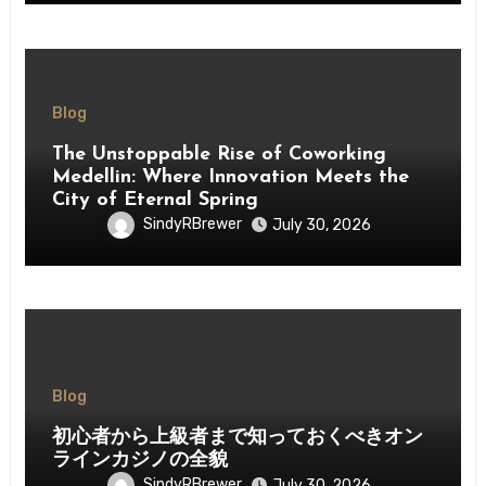
Blog
The Unstoppable Rise of Coworking
Medellin: Where Innovation Meets the
City of Eternal Spring
SindyRBrewer
July 30, 2026
Blog
初心者から上級者まで知っておくべきオン
ラインカジノの全貌
SindyRBrewer
July 30, 2026