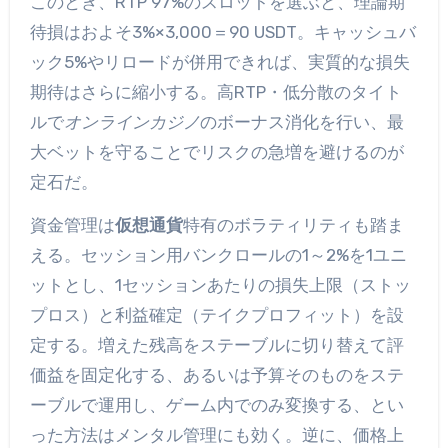
このとき、RTP 97%のスロットを選ぶと、理論期
待損はおよそ3%×3,000＝90 USDT。キャッシュバ
ック5%やリロードが併用できれば、実質的な損失
期待はさらに縮小する。高RTP・低分散のタイト
ルで
オンラインカジノ
のボーナス消化を行い、最
大ベットを守ることでリスクの急増を避けるのが
定石だ。
資金管理は
仮想通貨
特有のボラティリティも踏ま
える。セッション用バンクロールの1～2%を1ユニ
ットとし、1セッションあたりの損失上限（ストッ
プロス）と利益確定（テイクプロフィット）を設
定する。増えた残高をステーブルに切り替えて評
価益を固定化する、あるいは予算そのものをステ
ーブルで運用し、ゲーム内でのみ変換する、とい
った方法はメンタル管理にも効く。逆に、価格上