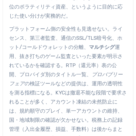
位のボラティリティ資産、というように目的に応
じた使い分けが実務的だ。
プラットフォーム側の安全性も見逃せない。ライ
センス、第三者監査、通信のSSL/TLS暗号化、ホ
ット/コールドウォレットの分離、
マルチシグ
運
用、抜き打ちのゲーム監査といった要素が明示さ
れているかを確認する。RTP（還元率）表の公
開、プロバイダ別のタイトル一覧、
プロバブリー
フェア
の検証ツールなどの提供は、運用の透明性
を測る指標になる。KYCは撤退不能な段階で要求さ
れることが多く、アカウント凍結の未然防止に
は、規約順守のプレイ、単一アカウントの維持、
国・地域制限の確認が欠かせない。税務上の記録
管理（入出金履歴、損益、手数料）は後からまと