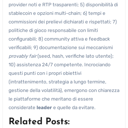
provider noti e RTP trasparenti; 5) disponibilità di
stablecoin e opzioni multi-chain; 6) tempi e
commissioni dei prelievi dichiarati e rispettati; 7)
politiche di gioco responsabile con limiti
configurabili; 8) community attiva e feedback
verificabili; 9) documentazione sui meccanismi
provably fair
(seed, hash, verifiche lato utente);
10) assistenza 24/7 competente. Incrociando
questi punti con i propri obiettivi
(intrattenimento, strategia a lungo termine,
gestione della volatilità), emergono con chiarezza
le piattaforme che meritano di essere
considerate
leader
e quelle da evitare.
Related Posts: