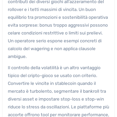
contributi dei diversi giochi all’azzeramento del
rollover e i tetti massimi di vincita. Un buon
equilibrio tra promozioni e sostenibilità operativa
evita sorprese: bonus troppo aggressivi possono
celare condizioni restrittive o limiti sui prelievi.
Un operatore serio espone esempi concreti di
calcolo del wagering e non applica clausole
ambigue.
Il controllo della volatilità è un altro vantaggio
tipico del cripto-gioco se usato con criterio.
Convertire le vincite in stablecoin quando il
mercato è turbolento, segmentare il bankroll tra
diversi asset e impostare stop-loss e stop-win
riduce lo stress da oscillazioni. Le piattaforme più
accorte offrono tool per monitorare performance,