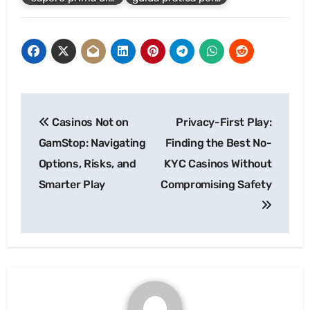
Post
Casinos Not on
Privacy-First Play:
navigation
GamStop: Navigating
Finding the Best No-
Options, Risks, and
KYC Casinos Without
Smarter Play
Compromising Safety