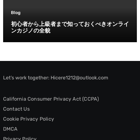
Blog
初心者から上級者まで知っておくべきオンライ
ンカジノの全貌
Let’s work together:
Hicere1212@outlook.com
California Consumer Privacy Act (CCPA)
Contact Us
Cookie Privacy Policy
DMCA
Privacy Policy