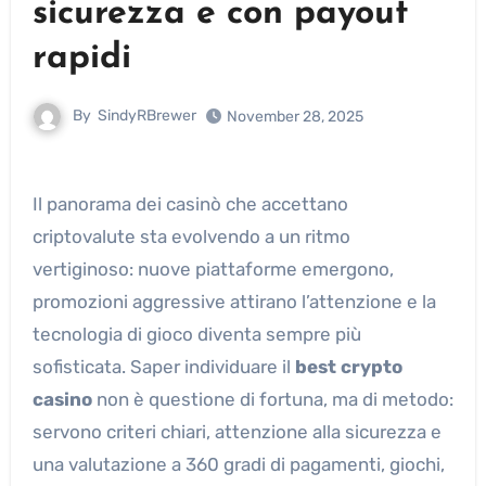
sicurezza e con payout
rapidi
By
SindyRBrewer
November 28, 2025
Il panorama dei casinò che accettano
criptovalute sta evolvendo a un ritmo
vertiginoso: nuove piattaforme emergono,
promozioni aggressive attirano l’attenzione e la
tecnologia di gioco diventa sempre più
sofisticata. Saper individuare il
best crypto
casino
non è questione di fortuna, ma di metodo:
servono criteri chiari, attenzione alla sicurezza e
una valutazione a 360 gradi di pagamenti, giochi,