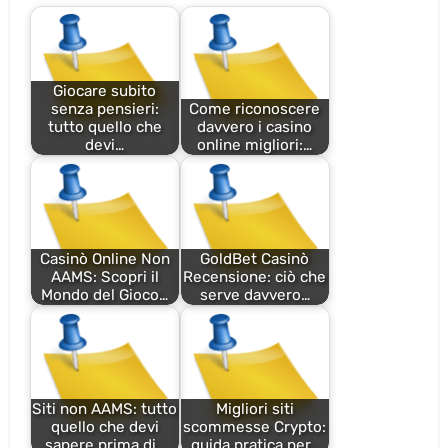
Giocare subito
senza pensieri:
Come riconoscere
tutto quello che
davvero i casino
devi…
online migliori:…
Casinò Online Non
GoldBet Casinò
AAMS: Scopri il
Recensione: ciò che
Mondo del Gioco…
serve davvero…
Siti non AAMS: tutto
Migliori siti
quello che devi
scommesse Crypto:
sapere prima di…
guida pratica per…