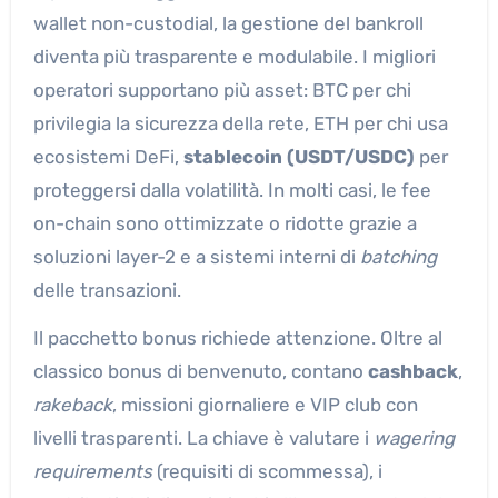
wallet non-custodial, la gestione del bankroll
diventa più trasparente e modulabile. I migliori
operatori supportano più asset: BTC per chi
privilegia la sicurezza della rete, ETH per chi usa
ecosistemi DeFi,
stablecoin (USDT/USDC)
per
proteggersi dalla volatilità. In molti casi, le fee
on-chain sono ottimizzate o ridotte grazie a
soluzioni layer-2 e a sistemi interni di
batching
delle transazioni.
Il pacchetto bonus richiede attenzione. Oltre al
classico bonus di benvenuto, contano
cashback
,
rakeback
, missioni giornaliere e VIP club con
livelli trasparenti. La chiave è valutare i
wagering
requirements
(requisiti di scommessa), i