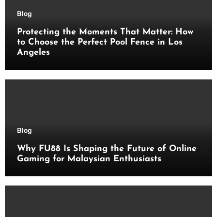
Blog
Protecting the Moments That Matter: How
to Choose the Perfect Pool Fence in Los
Angeles
Blog
Why FU88 Is Shaping the Future of Online
Gaming for Malaysian Enthusiasts