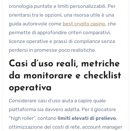
cronologia puntate e limiti personalizzabili. Per
orientarsi tra le opzioni, una risorsa utile è una
guida autorevole come
best crypto casino
, che
permette di approfondire criteri comparativi,
licenze operative e prassi di
compliance
senza
perdersi in promesse poco realistiche.
Casi d’uso reali, metriche
da monitorare e checklist
operativa
Considerare casi d’uso aiuta a capire quale
piattaforma sia davvero adatta. Per il giocatore
“high roller”, contano
limiti elevati di prelievo
,
ottimizzazione dei costi di rete, account manager