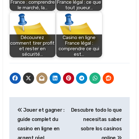
France : comprendre
France légal : ce que
le marché, la…
tout joueur…
Découvrez
Casino en ligne
comment tirer profit
France légal :
et rester en
comprendre ce qui
sécurité…
est…
Post
Jouer et gagner :
Descubre todo lo que
navigation
guide complet du
necesitas saber
casino en ligne en
sobre los casinos
argent réel
online