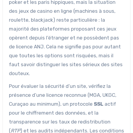
poker et les paris hippiques, mais la situation
des jeux de casino en ligne (machines à sous,
roulette, blackjack) reste particulière : la
majorité des plateformes proposant ces jeux
opèrent depuis l’étranger et ne possèdent pas
de licence ANJ. Cela ne signifie pas pour autant
que toutes les options sont risquées, mais il
faut savoir distinguer les sites sérieux des sites
douteux.
Pour évaluer la sécurité d’un site, vérifiez la
présence d’une licence reconnue (MGA, UKGC,
Curaçao au minimum), un protocole
SSL
actif
pour le chiffrement des données, et la
transparence sur les taux de redistribution
(
RTP
) et les audits indépendants. Les conditions