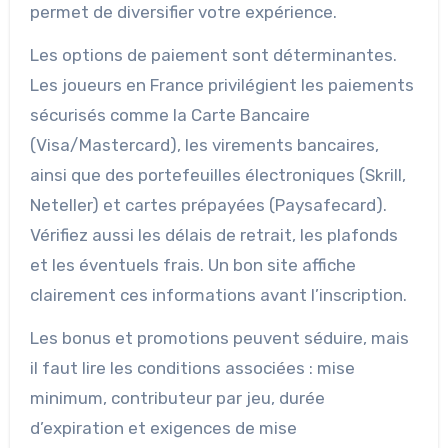
permet de diversifier votre expérience.
Les options de paiement sont déterminantes.
Les joueurs en France privilégient les paiements
sécurisés comme la Carte Bancaire
(Visa/Mastercard), les virements bancaires,
ainsi que des portefeuilles électroniques (Skrill,
Neteller) et cartes prépayées (Paysafecard).
Vérifiez aussi les délais de retrait, les plafonds
et les éventuels frais. Un bon site affiche
clairement ces informations avant l’inscription.
Les bonus et promotions peuvent séduire, mais
il faut lire les conditions associées : mise
minimum, contributeur par jeu, durée
d’expiration et exigences de mise