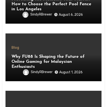
How to Choose the Perfect Pool Fence
in Los Angeles
SindyRBrewer
August 6, 2026
Blog
Why FU88 Is Shaping the Future of
Online Gaming for Malaysian
Enthusiasts
SindyRBrewer
August 1, 2026