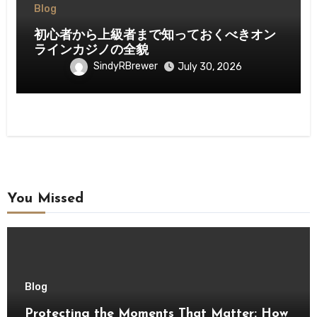
Blog
初心者から上級者まで知っておくべきオン
ラインカジノの全貌
SindyRBrewer
July 30, 2026
You Missed
Blog
Protecting the Moments That Matter: How