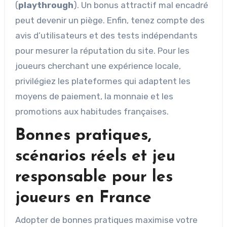
(
playthrough
). Un bonus attractif mal encadré
peut devenir un piège. Enfin, tenez compte des
avis d’utilisateurs et des tests indépendants
pour mesurer la réputation du site. Pour les
joueurs cherchant une expérience locale,
privilégiez les plateformes qui adaptent les
moyens de paiement, la monnaie et les
promotions aux habitudes françaises.
Bonnes pratiques,
scénarios réels et jeu
responsable pour les
joueurs en France
Adopter de bonnes pratiques maximise votre