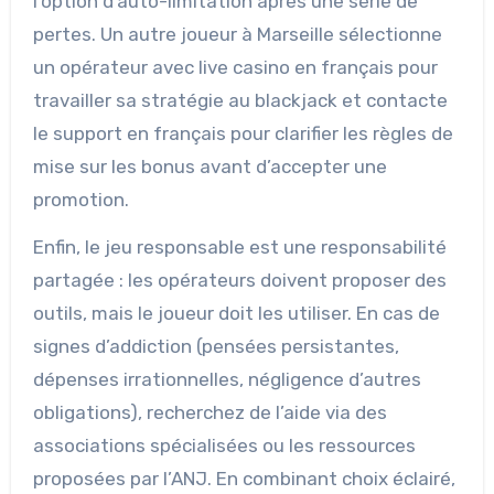
l’option d’auto-limitation après une série de
pertes. Un autre joueur à Marseille sélectionne
un opérateur avec live casino en français pour
travailler sa stratégie au blackjack et contacte
le support en français pour clarifier les règles de
mise sur les bonus avant d’accepter une
promotion.
Enfin, le jeu responsable est une responsabilité
partagée : les opérateurs doivent proposer des
outils, mais le joueur doit les utiliser. En cas de
signes d’addiction (pensées persistantes,
dépenses irrationnelles, négligence d’autres
obligations), recherchez de l’aide via des
associations spécialisées ou les ressources
proposées par l’ANJ. En combinant choix éclairé,