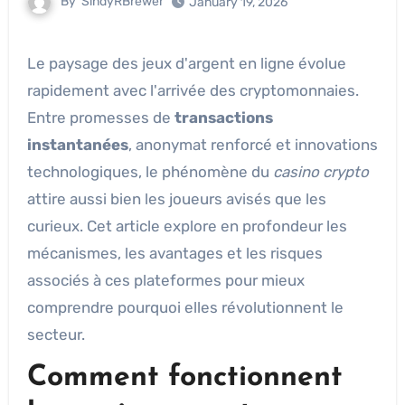
By
SindyRBrewer
January 19, 2026
Le paysage des jeux d'argent en ligne évolue
rapidement avec l'arrivée des cryptomonnaies.
Entre promesses de
transactions
instantanées
, anonymat renforcé et innovations
technologiques, le phénomène du
casino crypto
attire aussi bien les joueurs avisés que les
curieux. Cet article explore en profondeur les
mécanismes, les avantages et les risques
associés à ces plateformes pour mieux
comprendre pourquoi elles révolutionnent le
secteur.
Comment fonctionnent