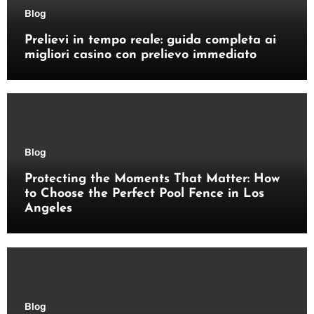
Blog
Prelievi in tempo reale: guida completa ai
migliori casino con prelievo immediato
Blog
Protecting the Moments That Matter: How
to Choose the Perfect Pool Fence in Los
Angeles
Blog