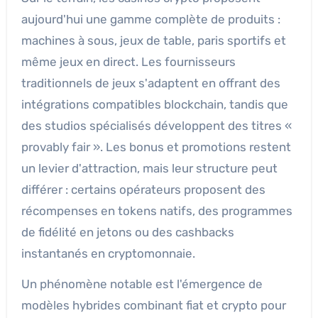
aujourd'hui une gamme complète de produits :
machines à sous, jeux de table, paris sportifs et
même jeux en direct. Les fournisseurs
traditionnels de jeux s'adaptent en offrant des
intégrations compatibles blockchain, tandis que
des studios spécialisés développent des titres «
provably fair ». Les bonus et promotions restent
un levier d'attraction, mais leur structure peut
différer : certains opérateurs proposent des
récompenses en tokens natifs, des programmes
de fidélité en jetons ou des cashbacks
instantanés en cryptomonnaie.
Un phénomène notable est l'émergence de
modèles hybrides combinant fiat et crypto pour