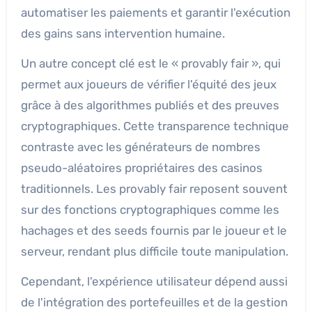
automatiser les paiements et garantir l'exécution
des gains sans intervention humaine.
Un autre concept clé est le « provably fair », qui
permet aux joueurs de vérifier l'équité des jeux
grâce à des algorithmes publiés et des preuves
cryptographiques. Cette transparence technique
contraste avec les générateurs de nombres
pseudo-aléatoires propriétaires des casinos
traditionnels. Les provably fair reposent souvent
sur des fonctions cryptographiques comme les
hachages et des seeds fournis par le joueur et le
serveur, rendant plus difficile toute manipulation.
Cependant, l'expérience utilisateur dépend aussi
de l'intégration des portefeuilles et de la gestion