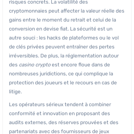
risques concrets. La volatilité des
cryptomonnaies peut affecter la valeur réelle des
gains entre le moment du retrait et celui de la
conversion en devise fiat. La sécurité est un
autre souci : les hacks de plateformes ou le vol
de clés privées peuvent entraîner des pertes
irréversibles. De plus, la réglementation autour
des
casino crypto
est encore floue dans de
nombreuses juridictions, ce qui complique la
protection des joueurs et le recours en cas de
litige.
Les opérateurs sérieux tendent à combiner
conformité et innovation en proposant des
audits externes, des réserves prouvées et des
partenariats avec des fournisseurs de jeux