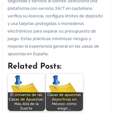
seguridad y servicio al cliente: selecciona una
plataforma con servicio 24/7 en castellano,
verifica su licencia, configura límites de depósito
y usa tarjetas protegidas o monederos
electrónicos para separar su presupuesto de
juego. Estas prácticas minimizan riesgos y
mejoran la experiencia general en las
casas de
apuestas
en España.
Related Posts:
El Universo de las
Casas de apuestas
Casas de Apuestas:
deportivas en
Más Allá de la
México: cómo
Suerte
elegir,…