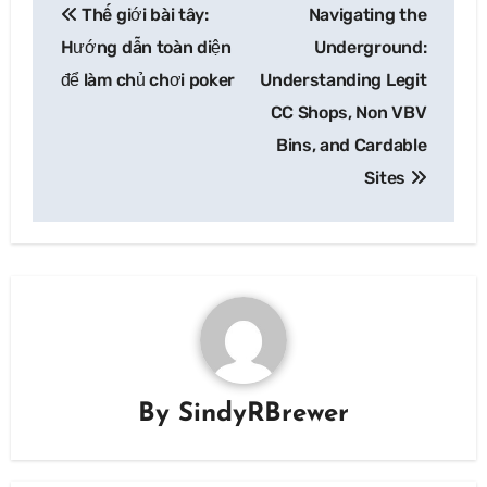
Thế giới bài tây:
Navigating the
navigation
Hướng dẫn toàn diện
Underground:
để làm chủ chơi poker
Understanding Legit
CC Shops, Non VBV
Bins, and Cardable
Sites
By
SindyRBrewer