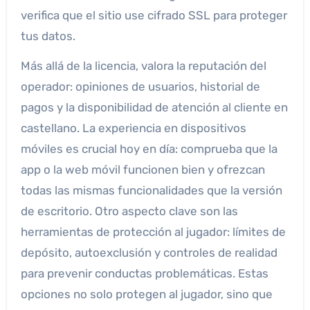
verifica que el sitio use cifrado SSL para proteger
tus datos.
Más allá de la licencia, valora la reputación del
operador: opiniones de usuarios, historial de
pagos y la disponibilidad de atención al cliente en
castellano. La experiencia en dispositivos
móviles es crucial hoy en día: comprueba que la
app o la web móvil funcionen bien y ofrezcan
todas las mismas funcionalidades que la versión
de escritorio. Otro aspecto clave son las
herramientas de protección al jugador: límites de
depósito, autoexclusión y controles de realidad
para prevenir conductas problemáticas. Estas
opciones no solo protegen al jugador, sino que