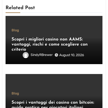
Related Post
Blog
Scopri i migliori casino non AAMS:
vantaggi, rischi e come scegliere con
criterio
SindyRBrewer
August 10, 2026
Blog
Scopri i vantaggi dei casino con bitcoin:
guida pratica per giocatori italiani