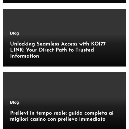
Blog
Unlocking Seamless Access with KOI77
LINK: Your Direct Path to Trusted
Information
Blog
Prelievi in tempo reale: guida completa ai
migliori casino con prelievo immediato