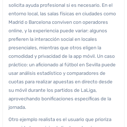
solicita ayuda profesional si es necesario. En el
entorno local, las salas físicas en ciudades como
Madrid o Barcelona conviven con operadores
online, y la experiencia puede variar: algunos
prefieren la interacción social en locales
presenciales, mientras que otros eligen la
comodidad y privacidad de la app móvil. Un caso
práctico: un aficionado al fútbol en Sevilla puede
usar análisis estadístico y comparadores de
cuotas para realizar apuestas en directo desde
su móvil durante los partidos de LaLiga,
aprovechando bonificaciones específicas de la
jornada.
Otro ejemplo realista es el usuario que prioriza