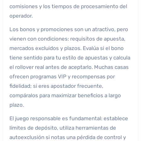
comisiones y los tiempos de procesamiento del
operador.
Los bonos y promociones son un atractivo, pero
vienen con condiciones: requisitos de apuesta,
mercados excluidos y plazos. Evalúa si el bono
tiene sentido para tu estilo de apuestas y calcula
el rollover real antes de aceptarlo. Muchas casas
ofrecen programas VIP y recompensas por
fidelidad; si eres apostador frecuente,
compáralos para maximizar beneficios a largo
plazo.
El juego responsable es fundamental: establece
límites de depósito, utiliza herramientas de
autoexclusión si notas una pérdida de control y