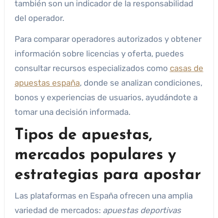
también son un indicador de la responsabilidad
del operador.
Para comparar operadores autorizados y obtener
información sobre licencias y oferta, puedes
consultar recursos especializados como
casas de
apuestas españa
, donde se analizan condiciones,
bonos y experiencias de usuarios, ayudándote a
tomar una decisión informada.
Tipos de apuestas,
mercados populares y
estrategias para apostar
Las plataformas en España ofrecen una amplia
variedad de mercados:
apuestas deportivas