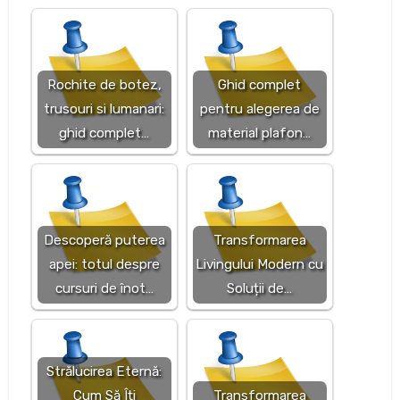
Rochite de botez,
Ghid complet
trusouri si lumanari:
pentru alegerea de
ghid complet…
material plafon…
Descoperă puterea
Transformarea
apei: totul despre
Livingului Modern cu
cursuri de înot…
Soluții de…
Strălucirea Eternă:
Cum Să Îți
Transformarea