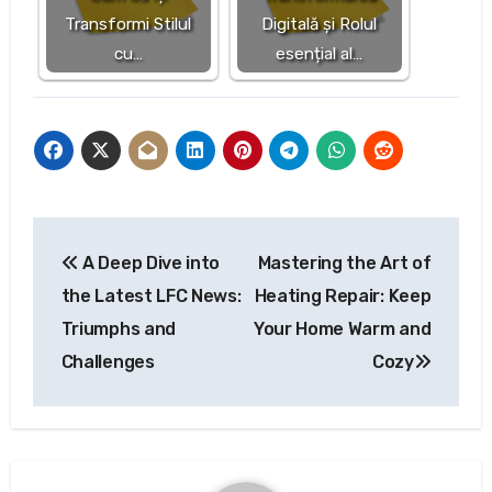
Transformi Stilul
Digitală și Rolul
cu…
esențial al…
Post
A Deep Dive into
Mastering the Art of
navigation
the Latest LFC News:
Heating Repair: Keep
Triumphs and
Your Home Warm and
Challenges
Cozy