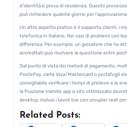
d’identità e prova di residenza. Questo processo
può richiedere qualche giorno per l’approvazione 
Un altro aspetto pratico è il supporto clienti: i m
telefonica in italiano. Nei casi di problemi con b
differenza. Per esempio, un giocatore che ha att
accreditati può risolvere la questione entro poche
Dal punto di vista dei metodi di pagamento, molti
PostePay, carte Visa/Mastercard o portafogli ele
consigliabile verificare i tempi di prelievo e le e
la fruizione tramite app o sito ottimizzato dovre
desktop, inclusi i tavoli live con croupier reali pe
Related Posts: