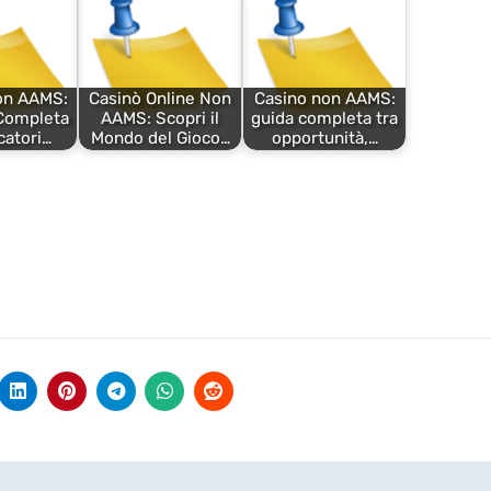
on AAMS:
Casinò Online Non
Casino non AAMS:
Completa
AAMS: Scopri il
guida completa tra
catori…
Mondo del Gioco…
opportunità,…