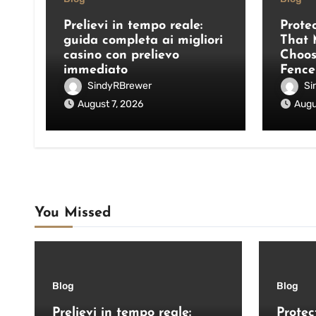
Prelievi in tempo reale:
Prote
guida completa ai migliori
That 
casino con prelievo
Choos
immediato
Fence
SindyRBrewer
Si
August 7, 2026
Augu
You Missed
Blog
Blog
Prelievi in tempo reale:
Protec