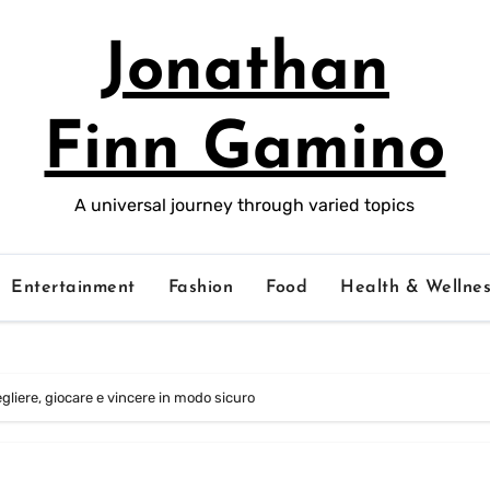
Jonathan
Finn Gamino
A universal journey through varied topics
Entertainment
Fashion
Food
Health & Wellnes
egliere, giocare e vincere in modo sicuro