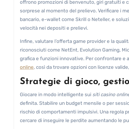
offrono promozioni di benvenuto, giri gratuiti e 
sorprese al momento del prelievo. Verificare i m
bancario, e-wallet come Skrill o Neteller, e soluz
velocità nei depositi e prelievi.
Infine, valutare l’offerta game provider e la qual
riconosciuti come NetEnt, Evolution Gaming, Mic
grafica e funzioni innovative. Per confrontare e
online
, così da trovare opzioni con licenze valide
Strategie di gioco, gesti
Giocare in modo intelligente sui
siti casino onlin
definita. Stabilire un budget mensile o per session
rischio di comportamenti impulsivi. Una regola p
cercare di inseguire le perdite aumentando le pu