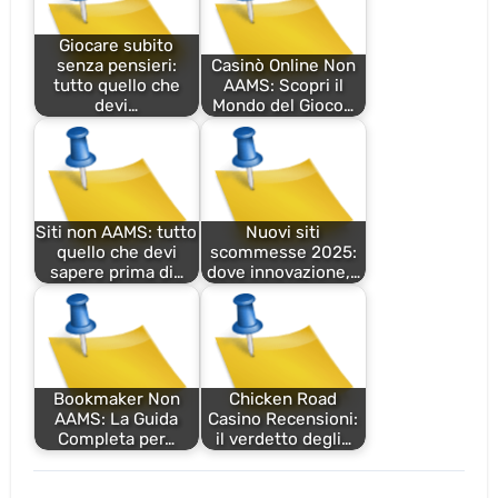
Giocare subito
senza pensieri:
Casinò Online Non
tutto quello che
AAMS: Scopri il
devi…
Mondo del Gioco…
Siti non AAMS: tutto
Nuovi siti
quello che devi
scommesse 2025:
sapere prima di…
dove innovazione,…
Bookmaker Non
Chicken Road
AAMS: La Guida
Casino Recensioni:
Completa per…
il verdetto degli…