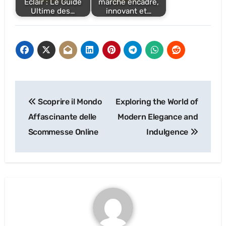
Éclair : Le Guide
marché encadré,
Ultime des…
innovant et…
Post
Scoprire il Mondo
Exploring the World of
navigation
Affascinante delle
Modern Elegance and
Scommesse Online
Indulgence