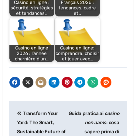
Casino en ligne :
Français 2026 :
sécurité, stratégies
tendances, cadre
et tendances…
et…
Casino en ligne
Casino en ligne:
2026 : l’année
comprendre, choisir
charnière d’un…
et jouer avec…
Post
Transform Your
Guida pratica ai
casino
navigation
Yard: The Smart,
non aams
: cosa
Sustainable Future of
sapere prima di