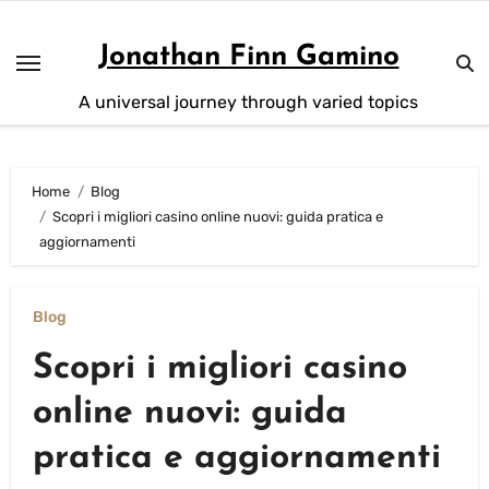
Skip
to
Jonathan Finn Gamino
content
A universal journey through varied topics
Home
Blog
Scopri i migliori casino online nuovi: guida pratica e
aggiornamenti
Blog
Scopri i migliori casino
online nuovi: guida
pratica e aggiornamenti