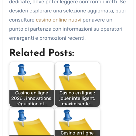
dedicate, dove poter leggere confronti diretti. Se
desideri esplorare una selezione aggiornata, puoi
consultare
casino online nuovi
per avere un
punto di partenza con informazioni su operatori
emergenti e promozioni recenti.
Related Posts:
Casino en ligne
Casino en ligne :
2026 : innovations,
jouer intelligent,
régulation et…
maximiser le…
Casino en ligne