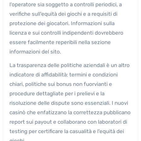
l'operatore sia soggetto a controlli periodici, a
verifiche sull'equità dei giochi e a requisiti di
protezione dei giocatori. Informazioni sulla
licenza e sui controlli indipendenti dovrebbero
essere facilmente reperibili nella sezione
informazioni del sito.
La trasparenza delle politiche aziendali è un altro
indicatore di affidabilità: termini e condizioni
chiari, politiche sui bonus non fuorvianti e
procedure dettagliate per i prelievi e la
risoluzione delle dispute sono essenziali. I nuovi
casinò che enfatizzano la correttezza pubblicano
report sui payout e collaborano con laboratori di
testing per certificare la casualità e l'equità dei
giochi.