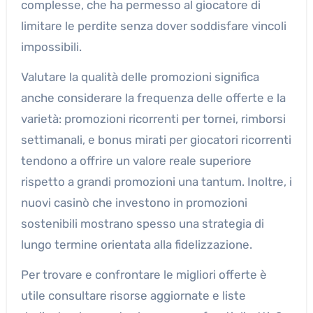
complesse, che ha permesso al giocatore di
limitare le perdite senza dover soddisfare vincoli
impossibili.
Valutare la qualità delle promozioni significa
anche considerare la frequenza delle offerte e la
varietà: promozioni ricorrenti per tornei, rimborsi
settimanali, e bonus mirati per giocatori ricorrenti
tendono a offrire un valore reale superiore
rispetto a grandi promozioni una tantum. Inoltre, i
nuovi casinò che investono in promozioni
sostenibili mostrano spesso una strategia di
lungo termine orientata alla fidelizzazione.
Per trovare e confrontare le migliori offerte è
utile consultare risorse aggiornate e liste