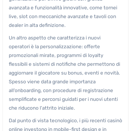
avanzata e funzionalità innovative, come tornei
live, slot con meccaniche avanzate e tavoli con
dealer in alta definizione.
Un altro aspetto che caratterizza i nuovi
operatori è la personalizzazione: offerte
promozionali mirate, programmi di loyalty
flessibili e sistemi di notifiche che permettono di
aggiornare il giocatore su bonus, eventi e novità.
Spesso viene data grande importanza
all'onboarding, con procedure di registrazione
semplificate e percorsi guidati per i nuovi utenti
che riducono l'attrito iniziale.
Dal punto di vista tecnologico, i più recenti casinò
online investono in mobile-first design e in