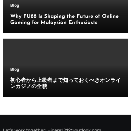
Blog
Why FU88 Is Shaping the Future of Online
Gaming for Malaysian Enthusiasts
Blog
初心者から上級者まで知っておくべきオンライ
ンカジノの全貌
Let’s work together:
Hicere1212@outlook.com