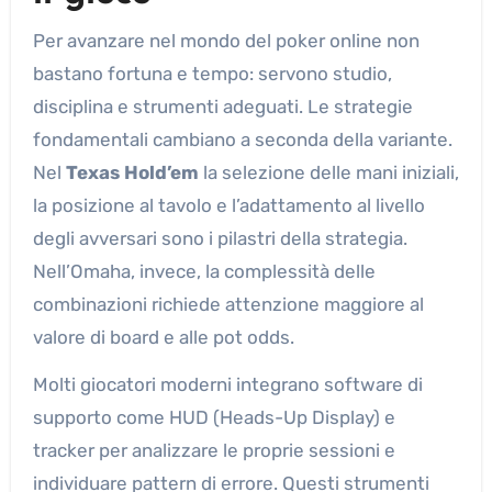
Per avanzare nel mondo del poker online non
bastano fortuna e tempo: servono studio,
disciplina e strumenti adeguati. Le strategie
fondamentali cambiano a seconda della variante.
Nel
Texas Hold’em
la selezione delle mani iniziali,
la posizione al tavolo e l’adattamento al livello
degli avversari sono i pilastri della strategia.
Nell’Omaha, invece, la complessità delle
combinazioni richiede attenzione maggiore al
valore di board e alle pot odds.
Molti giocatori moderni integrano software di
supporto come HUD (Heads-Up Display) e
tracker per analizzare le proprie sessioni e
individuare pattern di errore. Questi strumenti