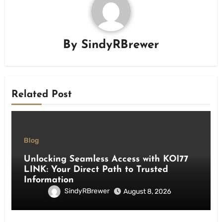
By
SindyRBrewer
Related Post
Blog
Unlocking Seamless Access with KOI77
LINK: Your Direct Path to Trusted
Information
SindyRBrewer
August 8, 2026