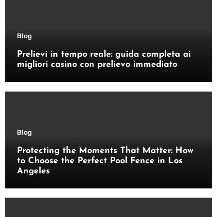
Blog
Prelievi in tempo reale: guida completa ai
migliori casino con prelievo immediato
Blog
Protecting the Moments That Matter: How
to Choose the Perfect Pool Fence in Los
Angeles