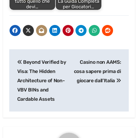
tutto quello che
La Guida Completa
devi…
per Giocatori…
Post
Beyond Verified by
Casino non AAMS:
navigation
Visa: The Hidden
cosa sapere prima di
Architecture of Non-
giocare dall’Italia
VBV BINs and
Cardable Assets