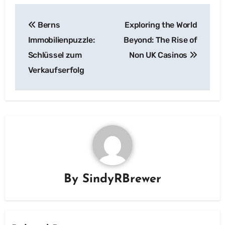
Post
Berns
Exploring the World
navigation
Immobilienpuzzle:
Beyond: The Rise of
Schlüssel zum
Non UK Casinos
Verkaufserfolg
By
SindyRBrewer