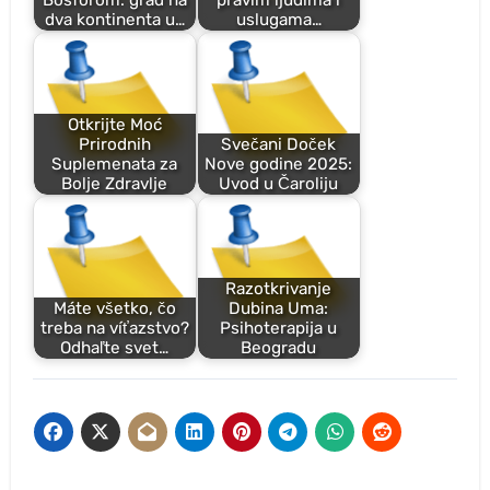
dva kontinenta u…
uslugama…
Otkrijte Moć
Prirodnih
Svečani Doček
Suplemenata za
Nove godine 2025:
Bolje Zdravlje
Uvod u Čaroliju
Razotkrivanje
Máte všetko, čo
Dubina Uma:
treba na víťazstvo?
Psihoterapija u
Odhaľte svet…
Beogradu