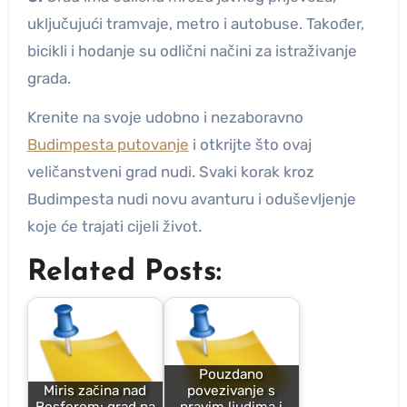
uključujući tramvaje, metro i autobuse. Također,
bicikli i hodanje su odlični načini za istraživanje
grada.
Krenite na svoje udobno i nezaboravno
Budimpesta putovanje
i otkrijte što ovaj
veličanstveni grad nudi. Svaki korak kroz
Budimpesta nudi novu avanturu i oduševljenje
koje će trajati cijeli život.
Related Posts:
Pouzdano
Miris začina nad
povezivanje s
Bosforom: grad na
pravim ljudima i