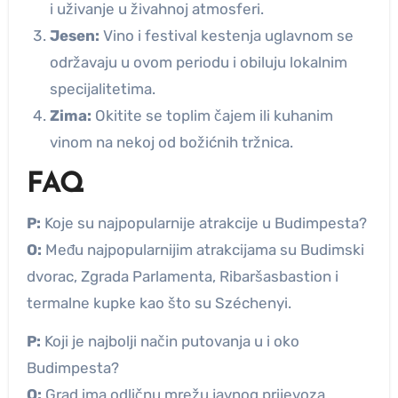
i uživanje u živahnoj atmosferi.
Jesen:
Vino i festival kestenja uglavnom se
održavaju u ovom periodu i obiluju lokalnim
specijalitetima.
Zima:
Okitite se toplim čajem ili kuhanim
vinom na nekoj od božićnih tržnica.
FAQ
P:
Koje su najpopularnije atrakcije u Budimpesta?
O:
Među najpopularnijim atrakcijama su Budimski
dvorac, Zgrada Parlamenta, Ribaršasbastion i
termalne kupke kao što su Széchenyi.
P:
Koji je najbolji način putovanja u i oko
Budimpesta?
O:
Grad ima odličnu mrežu javnog prijevoza,