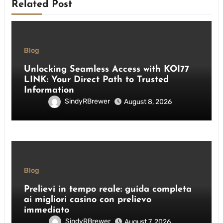
Related Post
Blog
Unlocking Seamless Access with KOI77
LINK: Your Direct Path to Trusted
Information
SindyRBrewer
August 8, 2026
Blog
Prelievi in tempo reale: guida completa
ai migliori casino con prelievo
immediato
SindyRBrewer
August 7, 2026