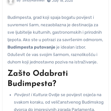
By
SindyRBrewer
July 18, 2025
Budimpesta, grad koji spaja bogatu povijest i
suvremeni šarm, nezaobilazna je destinacija za
sve ljubitelje kulturnih, gastronomskih i prirodnih
ljepota. Ako ste u potrazi za savršenim odmorom,
Budimpesta putovanje
je idealan izbor.
Oduševit će vas svojim šarmom, raznolikošću i
duhom koji jednostavno poziva na istraživanje.
Zašto Odabrati
Budimpesta?
Povijest i Kultura:
Ovdje se povijest osjeća na
svakom koraku, od veličanstvenog Budimskog
dvorca do impresivnih zgrada Parlamenta.